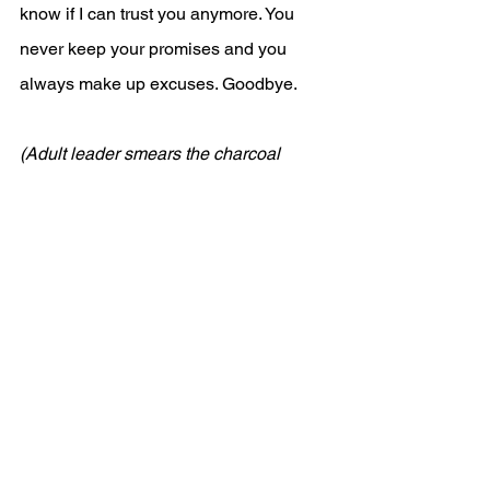
know if I can trust you anymore. You 
never keep your promises and you 
always make up excuses. Goodbye.  
(Adult leader smears the charcoal 
across Sam's white T-shirt, making 
another stain.)
Mom
	Sam, you said you were going to 
do your chores when you got home.  
Sam
		Yes, I know Mom, but I was 
busy helping my teacher after school.  
Mom
	Sam, you need to tell me the truth. 
Did you forget that I found out you were 