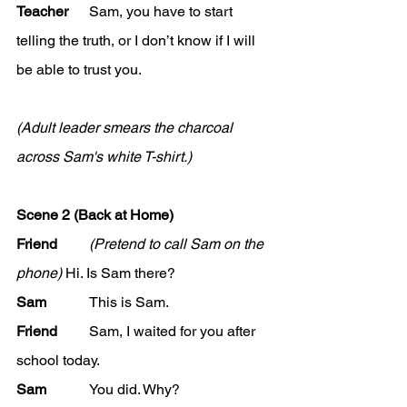
Teacher 
	Sam, you have to start 
telling the truth, or I don’t know if I will 
be able to trust you.  
(Adult leader smears the charcoal 
across Sam's white T-shirt.)
Scene 2 (Back at Home)
Friend
(Pretend to call Sam on the 
phone)
 Hi. Is Sam there?  
Sam
		This is Sam.  
Friend
	Sam, I waited for you after 
school today.  
Sam
		You did. Why?  