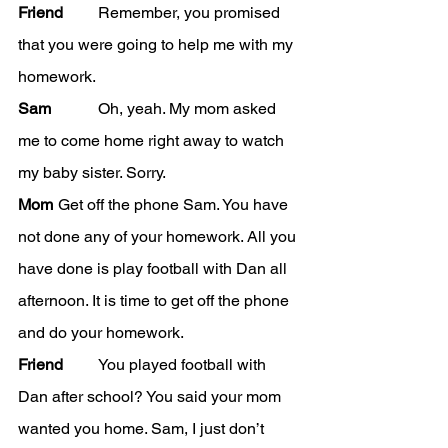
Friend
	Remember, you promised 
that you were going to help me with my 
homework.  
Sam
		Oh, yeah. My mom asked 
me to come home right away to watch 
my baby sister. Sorry.  
Mom
	Get off the phone Sam. You have 
not done any of your homework. All you 
have done is play football with Dan all 
afternoon. It is time to get off the phone 
and do your homework.  
Friend
	You played football with 
Dan after school? You said your mom 
wanted you home. Sam, I just don’t 