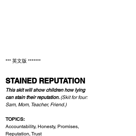
*** 英文版 *******
STAINED REPUTATION 
This skit will show children how lying 
can stain their reputation. 
(Skit for four: 
Sam, Mom, Teacher, Friend.)
TOPICS:
Accountability, Honesty, Promises, 
Reputation, Trust 