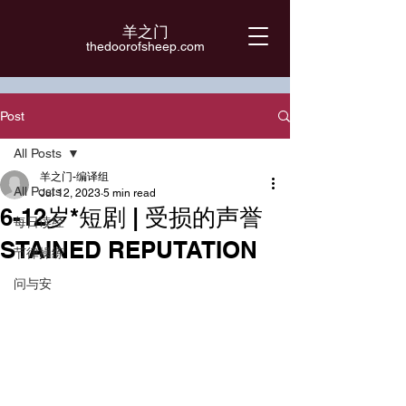
羊之门
​thedoorofsheep.com
Post
All Posts
羊之门-编译组
All Posts
Jul 12, 2023
5 min read
6-12岁*短剧 | 受损的声誉
每日读经
STAINED REPUTATION
节律操练
问与安