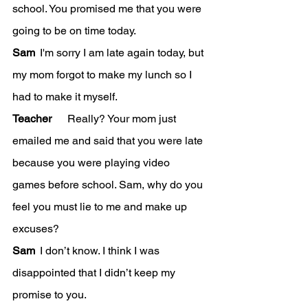
school. You promised me that you were 
going to be on time today.  
Sam 
	I'm sorry I am late again today, but 
my mom forgot to make my lunch so I 
had to make it myself.  
Teacher 
	Really? Your mom just 
emailed me and said that you were late 
because you were playing video 
games before school. Sam, why do you 
feel you must lie to me and make up 
excuses?  
Sam 
	I don’t know. I think I was 
disappointed that I didn’t keep my 
promise to you.  