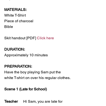
MATERIALS:
White T-Shirt
Piece of charcoal
Bible
Skit handout [PDF] 
Click here
DURATION:
Approximately 10 minutes
PREPARATION:
Have the boy playing Sam put the 
white T-shirt on over his regular clothes.
Scene 1 (Late for School)
Teacher 
	Hi Sam, you are late for 