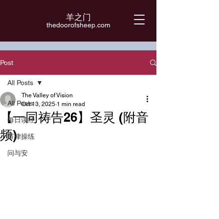
羊之门
​thedoorofsheep.com
Post
All Posts
The Valley of Vision
All Posts
Oct 13, 2025
1 min read
【一同祷告26】圣灵 (附音
每日读经
频)
节律操练
问与安