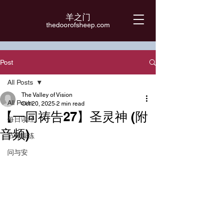
羊之门
​thedoorofsheep.com
Post
All Posts
The Valley of Vision
All Posts
Oct 20, 2025
2 min read
【一同祷告27】圣灵神 (附
每日读经
音频)
节律操练
问与安