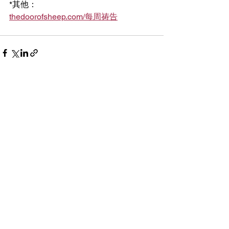
*其他：
thedoorofsheep.com/每周祷告
See All
Recent Posts