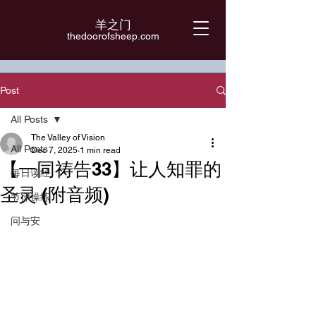
羊之门
​thedoorofsheep.com
Post
All Posts
The Valley of Vision
All Posts
Dec 7, 2025
1 min read
【一同祷告33】让人知罪的
每日读经
圣灵 (附音频)
节律操练
问与安