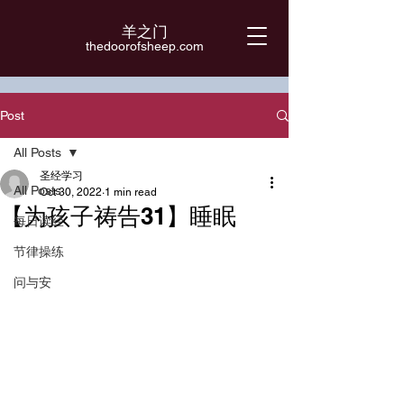
羊之门
​thedoorofsheep.com
Post
All Posts
圣经学习
All Posts
Oct 30, 2022
1 min read
【为孩子祷告31】睡眠
每日读经
节律操练
问与安