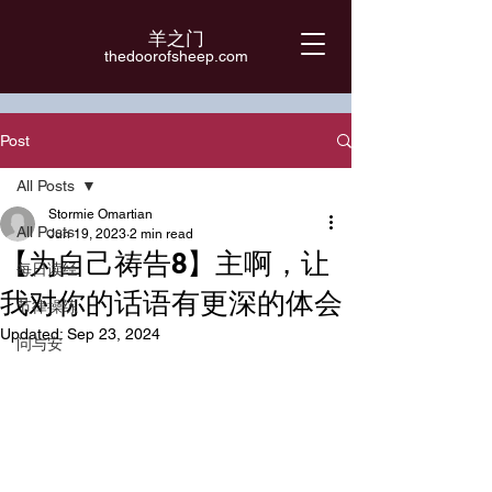
羊之门
​thedoorofsheep.com
Post
All Posts
Stormie Omartian
All Posts
Jun 19, 2023
2 min read
【为自己祷告8】主啊，让
每日读经
我对你的话语有更深的体会
节律操练
Updated:
Sep 23, 2024
问与安