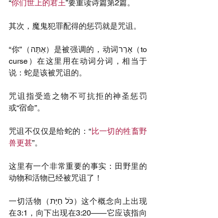
“
你们世上的君王
”要重读诗篇第2篇。
其次，魔鬼犯罪配得的惩罚就是咒诅。
“你”（אַתָּה）是被强调的，动词אָרַר（to 
curse）在这里用在动词分词，相当于
说：蛇是该被咒诅的。
咒诅指受造之物不可抗拒的神圣惩罚
或“宿命”。
咒诅不仅仅是给蛇的：“
比一切的牲畜野
兽更甚
”。
这里有一个非常重要的事实：田野里的
动物和活物已经被咒诅了！
一切活物（כֹּל חַיַּת）这个概念向上出现
在3:1，向下出现在3:20——它应该指向