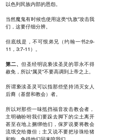
以色列民族内部的恩怨。
当然魔鬼有时候也使用这类“仇敌”攻击我
们，这要仔细分辨。
但底线是，不可恨弟兄（约翰一书2:9-
11，3:7-11）。
第二、
但圣经明说亵渎圣灵的罪永不得
赦免，所以“属灵”不要高调到上帝之上。
所谓亵渎圣灵可以指那些坚持消灭女人
后裔（基督和教会）者。
所以对那些一味抵挡福音攻击教会者，
主明确吩咐我们要跺去脚下的尘土离开
甚至在地上捆绑他们，保罗说要将教会
流氓交给撒但；主又说不要把珍珠给猪
和狗，免得他们回来咬我们。