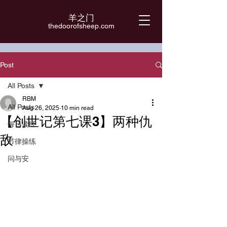
羊之门
​thedoorofsheep.com
Post
All Posts
RBM
All Posts
Aug 26, 2025
10 min read
【创世记第七课3】两种仇
每日读经
敌
节律操练
问与安