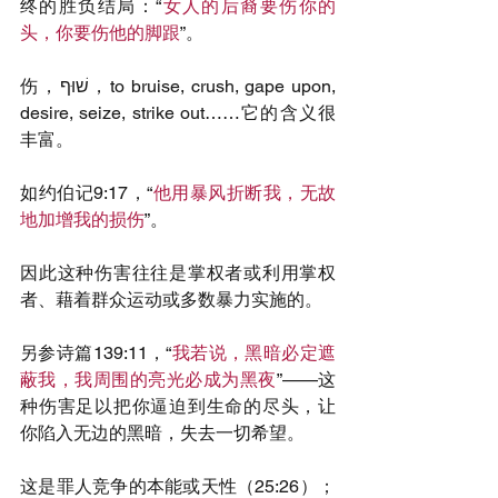
终的胜负结局：“
女人的后裔要伤你的
头，你要伤他的脚跟
”。
伤，שׁוּף，to bruise, crush, gape upon, 
desire, seize, strike out……它的含义很
丰富。
如约伯记9:17，“
他用暴风折断我，无故
地加增我的损伤
”。
因此这种伤害往往是掌权者或利用掌权
者、藉着群众运动或多数暴力实施的。
另参诗篇139:11，“
我若说，黑暗必定遮
蔽我，我周围的亮光必成为黑夜
”——这
种伤害足以把你逼迫到生命的尽头，让
你陷入无边的黑暗，失去一切希望。
这是罪人竞争的本能或天性（25:26）；