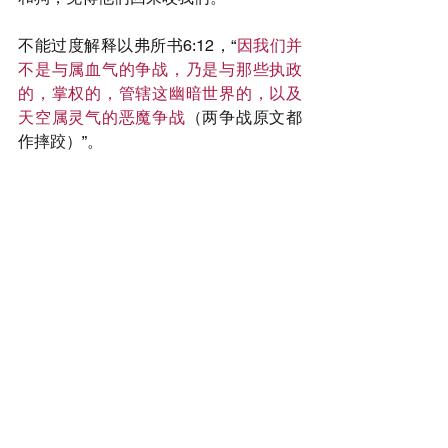
不能过度解释以弗所书6:12，“
因我们并
不是与属血气的争战，乃是与那些执政
的，掌权的，管辖这幽暗世界的，以及
天空属灵气的恶魔争战
（两争战原文都
作摔跤）”。
这节经文只是强调我们不与属血气的争
战，不要以恶抗恶，但可以以善胜恶。
第三、
魔鬼总是藉着它的儿女、族类和
差役攻击我们。
因此不能说我们的仇敌只是在空中和缥
缈峰山。
不，它的使者就在我们中间，用可见的
刀杀我们。