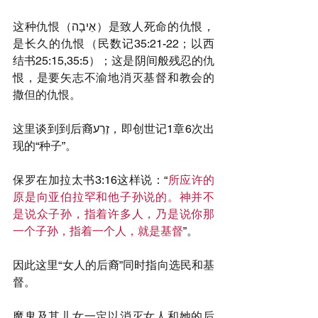
这种仇恨（אֵיבָה）是致人死命的仇恨，
是长久的仇恨（民数记35:21-22；以西
结书25:15,35:5）；这是阴间般残忍的仇
恨，是要矢志不渝地消灭基督和教会的
撒但的仇恨。
这里谈到到后裔זֶרַע，即创世记1章6次出
现的“种子”。
保罗在加拉太书3:16这样说：“
所应许的
原是向亚伯拉罕和他子孙说的。神并不
是说众子孙，指着许多人，乃是说你那
一个子孙，指着一个人，就是基督
”。
因此这里“女人的后裔”同时指向选民和基
督。
魔鬼及其儿女一定以消灭女人和她的后