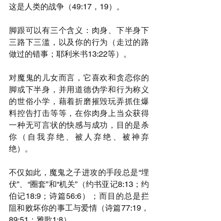
这是人类的战争（49:17，19）。
脚跟可以有三个含义：肉身、下半身下
三路下三滥，以及你的行为（走过的路
做过的错事；耶利米书13:22等）。
对魔鬼的儿女而言，它喜欢和贪恋你的
脚或下半身，并用道德伪学和行为称义
的世俗小学，藉着折磨摧毁玩弄抓住爆
料控告打击等等，在你肉身上当众获得
一种无可言状的快感与成功，目的是杀
你（自我弃绝、被人弃绝、被神弃
绝）。
不仅如此，魔鬼之子进攻的手段总是“埋
伏”、“圈套”和“机关”（约书亚记8:13；约
伯记18:9；诗篇56:6）；而目的总是拦
阻和败坏你的事工与爱情（诗篇77:19，
89:51；雅歌1:8）。