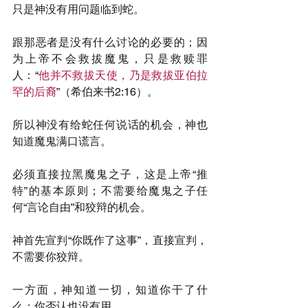
只是神没有用问题临到蛇。
跟那恶者是没有什么讨论的必要的；因
为上帝不会救拔魔鬼，只是救赎罪
人：“
他并不救拔天使，乃是救拔亚伯拉
罕的后裔
”（希伯来书2:16）。
所以神没有给蛇任何说话的机会，神也
知道魔鬼满口谎言。
必须直接拉黑魔鬼之子，这是上帝“推
特”的基本原则；不需要给魔鬼之子任
何“言论自由”和狡辩的机会。
神首先宣判“你既作了这事”，直接宣判，
不需要你狡辩。
一方面，神知道一切，知道你干了什
么；你否认也没有用。