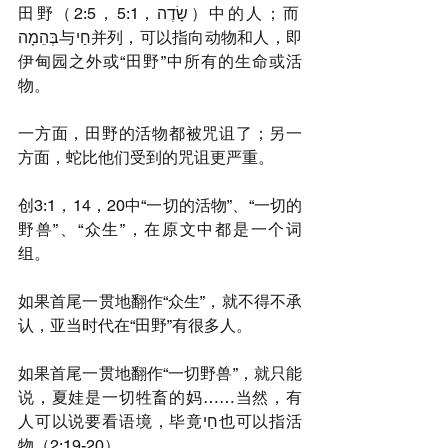
田野（שָׂדֶה，2:5，5:1）中的人；而
בְּהֵמָה与חַי并列，可以指向动物和人，即
伊甸园之外或“田野”中所有的生命或活
物。
一方面，田野的活物都被咒诅了；另一
方面，蛇比他们受到的咒诅更严重。
创3:1，14，20中“一切的活物”、“一切的
野兽”、“众生”，在原文中都是一个词
组。
如果首尾一贯地翻作“众生”，就不得不承
认，亚当时代在“田野”有很多人。
如果首尾一贯地翻作“一切野兽”，就只能
说，夏娃是一切牲畜的妈……当然，有
人可以说要看语境，毕竟חַי也可以指活
物（2:19-20）。