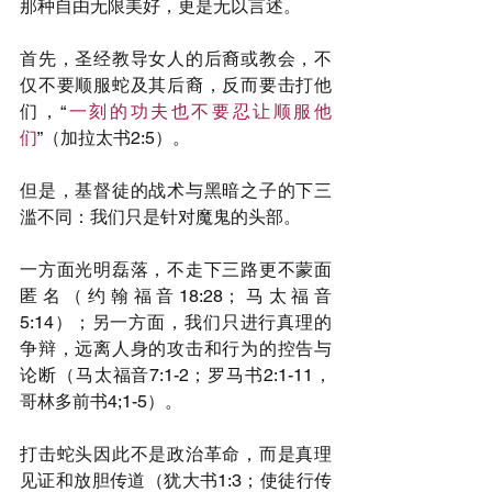
那种自由无限美好，更是无以言述。
首先，圣经教导女人的后裔或教会，不
仅不要顺服蛇及其后裔，反而要击打他
们，“
一刻的功夫也不要忍让顺服他
们
”（加拉太书2:5）。
但是，基督徒的战术与黑暗之子的下三
滥不同：我们只是针对魔鬼的头部。
一方面光明磊落，不走下三路更不蒙面
匿名（约翰福音18:28；马太福音
5:14）；另一方面，我们只进行真理的
争辩，远离人身的攻击和行为的控告与
论断（马太福音7:1-2；罗马书2:1-11，
哥林多前书4;1-5）。
打击蛇头因此不是政治革命，而是真理
见证和放胆传道（犹大书1:3；使徒行传