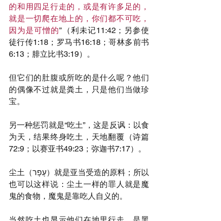
的和用四足行走的，或是有许多足的，
就是一切爬在地上的，你们都不可吃，
因为是可憎的
”（利未记11:42；另参使
徒行传1:18；罗马书16:18；哥林多前书
6:13；腓立比书3:19）。
但它们的肚腹或所吃的是什么呢？他们
的偶像不过就是粪土，只是他们当做珍
宝。
另一种惩罚就是“吃土”，这是反讽：以食
为天，结果终身吃土，天地翻覆（诗篇
72:9；以赛亚书49:23；弥迦书7:17）。
尘土（עָפָר）就是亚当受造的原料；所以
也可以这样说：尘土一样的罪人就是魔
鬼的食物，魔鬼是靠吃人自义的。
当然吃土也显示他们在地里行走，是黑