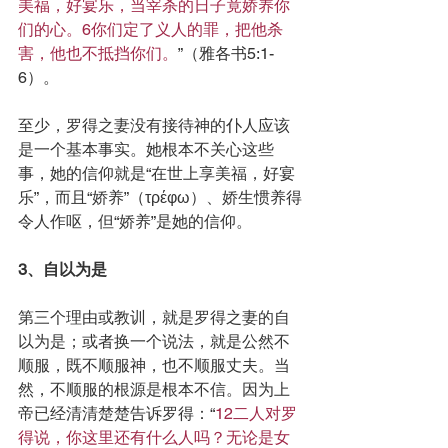
美福，好宴乐，当宰杀的日子竟娇养你
们的心。6你们定了义人的罪，把他杀
害，他也不抵挡你们。
”（雅各书5:1-
6）。
至少，罗得之妻没有接待神的仆人应该
是一个基本事实。她根本不关心这些
事，她的信仰就是“在世上享美福，好宴
乐”，而且“娇养”（τρέφω）、娇生惯养得
令人作呕，但“娇养”是她的信仰。
3、自以为是
第三个理由或教训，就是罗得之妻的自
以为是；或者换一个说法，就是公然不
顺服，既不顺服神，也不顺服丈夫。当
然，不顺服的根源是根本不信。因为上
帝已经清清楚楚告诉罗得：“
12二人对罗
得说，你这里还有什么人吗？无论是女