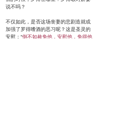
说不吗？
不仅如此，是否这场丧妻的悲剧造就或
加强了罗得嗜酒的恶习呢？这是圣灵的
安慰：“
倒不如赦免他，安慰他，免得他
忧愁太过，甚至沉沦了
”（哥林多后书
2:7）。罗得的妻子已经过去了，罗得应
该面向未来，应该按真理带领两个女
儿。但罗得似乎没有像保罗那样：忘记
过去，努力面前的。这是魔鬼的险恶，
不仅用过去杀死了罗得的妻子，又用这
个新的过去，败坏了罗得和他们的女
儿。祸不单行，实质上是贼不走空，是
鬼不单行。魔鬼总要把悲剧利益最大
化，追求从旷野盐柱到山洞乱伦的双倍
利润。正是这些不断加强的死亡悲剧，
构成了中华民族“坚忍不拔”的悲剧历史。