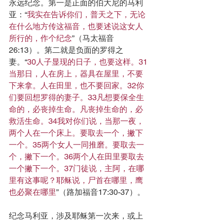
永远纪念。第一是正面的伯大尼的马利
亚：“
我实在告诉你们，普天之下，无论
在什么地方传这福音，也要述说这女人
所行的，作个纪念
”（马太福音
26:13）。第二就是负面的罗得之
妻。“
30人子显现的日子，也要这样。31
当那日，人在房上，器具在屋里，不要
下来拿。人在田里，也不要回家。32你
们要回想罗得的妻子。33凡想要保全生
命的，必丧掉生命。凡丧掉生命的，必
救活生命。34我对你们说，当那一夜，
两个人在一个床上。要取去一个，撇下
一个。35两个女人一同推磨。要取去一
个，撇下一个。36两个人在田里要取去
一个撇下一个。37门徒说，主阿，在哪
里有这事呢？耶稣说，尸首在哪里，鹰
也必聚在哪里
”（路加福音17:30-37）。
纪念马利亚，涉及耶稣第一次来，或上