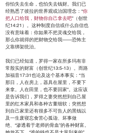
你怕失去生命，也怕失去钱财。我们已
经熟悉了彼拉的世界观或治国理念：“
你
把人口给我，财物你自己拿去吧
”（创世
纪14:21）。这种制度自信或什么自信也
没有意味着：你如果不把灵魂交给我，
那么你就得的把财物交给我——恐怖主
义靠绑架统治。
我们已经知道，罗得一家在所多玛有非
常殷实的财富（创世纪13:5-13）。而路
加福音17:31也论及这个基本事实：“当
那日，人在房上，器具在屋里，不要下
来拿。人在田里，也不要回家”。这应该
是告诉我们，罗得之妻突然想到自己屋
里的红木家具和各种古董细软；突然想
到自己家里还有很多不可告人的黑钱以
及一生废寝忘食苦心孤诣、坏事做
绝、“渗透着于老师的骨血”的各种财富。
她放不下，“谁的钱也不是大风刮来的”，