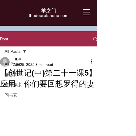
羊之门
​thedoorofsheep.com
Post
All Posts
RBM
All Posts
Apr 25, 2025
8 min read
【创世记(中)第二十一课5】
每日读经
应用：你们要回想罗得的妻
节律操练
问与安