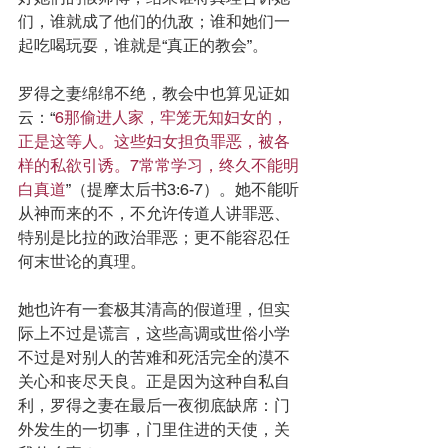
们，谁就成了他们的仇敌；谁和她们一
起吃喝玩耍，谁就是“真正的教会”。
罗得之妻绵绵不绝，教会中也算见证如
云：“
6那偷进人家，牢笼无知妇女的，
正是这等人。这些妇女担负罪恶，被各
样的私欲引诱。7常常学习，终久不能明
白真道
”（提摩太后书3:6-7）。她不能听
从神而来的不，不允许传道人讲罪恶、
特别是比拉的政治罪恶；更不能容忍任
何末世论的真理。
她也许有一套极其清高的假道理，但实
际上不过是谎言，这些高调或世俗小学
不过是对别人的苦难和死活完全的漠不
关心和丧尽天良。正是因为这种自私自
利，罗得之妻在最后一夜彻底缺席：门
外发生的一切事，门里住进的天使，关