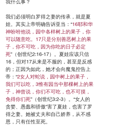
我什么事？
我们必须明白罗得之妻的传承，就是夏
娃。其实上帝明确告诉亚当：“
16耶和华
神吩咐他说，园中各样树上的果子，你
可以随意吃。17只是分别善恶树上的果
子，你不可吃，因为你吃的日子必定
死
”（创世纪2:16-17）。夏娃应该只信
16，但对17从来是不服的，甚至是反感
的；正因为如此，她才会向魔鬼控告上
帝：“
2女人对蛇说，园中树上的果子，
我们可以吃，3惟有园当中那棵树上的果
子，神曾说，你们不可吃，也不可摸，
免得你们死
”（创世纪3:2-3）。“女人的
贪婪、愚蠢和骄傲”害了夏娃，也害了罗
得之妻。她被丈夫和自己娇养，从不感
恩，只有任性至死。