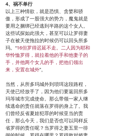
4、祸不单行
以上三种情欲，就是恐惧、贪婪和骄
傲，形成了一股强大的势力，魔鬼就是
要用之捆绑已经逃到半路的这个女人。
这些试探如此强大，甚至可以让罗得妻
子在被天使拖拉的时候仍可以回头所多
玛。“
16但罗得迟延不走。二人因为耶和
华怜恤罗得，就拉着他的手和他妻子的
手，并他两个女儿的手，把他们领出
来，安置在城外
”。
当然，从所多玛城外到琐珥这段路程，
天使已经放手了，因为他们要返回所多
玛等城市完成使命。那么带领一家人继
续逃命的责任就落在罗得的身上了。我
们曾经反省夏娃犯罪的时候亚当的责
任，那么今天，我们是否也可以同样反
省罗得的责任呢？当罗得之妻五里一徘
徊的时候，罗得在哪里？罗得敢对娇妻