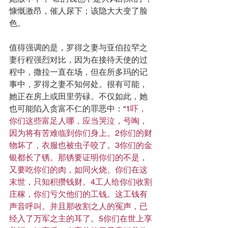
慷慨激昂，催人尿下；该隐大大变了脸
色。
值得强调的是，罗得之妻与亚伯拉罕之
妻行程强烈对比，因为在接待天使的过
程中，撒拉一直在场，但在所多玛的记
事中，罗得之妻不知何处。很有可能，
她正在房上或田里劳碌。不仅如此，她
也可能陷入贪富不仁的罪恶中：“
1吓，
你们这些富足人哪，应当哭泣，号啕，
因为将有苦难临到你们身上。2你们的财
物坏了，衣服也被虫子咬了。3你们的金
银都长了锈。那锈要证明你们的不是，
又要吃你们的肉，如同火烧。你们在这
末世，只知积攒钱财。4工人给你们收割
庄稼，你们亏欠他们的工钱。这工钱有
声音呼叫。并且那收割之人的冤声，已
经入了万军之主的耳了。5你们在世上享