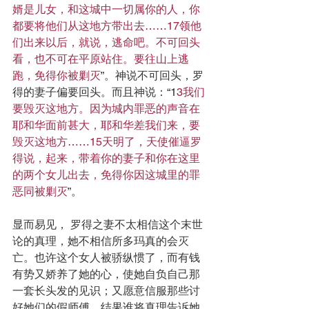
婿是儿女，和这城中一切属你的人，你
都要将他们从这地方带出去……17领他
们出来以后，就说，逃命吧。不可回头
看，也不可在平原站住。要往山上逃
跑，免得你被剿灭
”。神说不可回头，罗
得的妻子偏要回头。而且神说：“1
3我们
要毁灭这地方。因为城内罪恶的声音在
耶和华面前甚大，耶和华差我们来，要
毁灭这地方……15天明了，天使催逼罗
得说，起来，带着你的妻子和你在这里
的两个女儿出去，免得你因这城里的罪
恶同被剿灭
”。
显而易见， 罗得之妻不太相信这个末世
论的真理，她不相信所多玛真的会灭
亡。也许这个女人被骄纵惯了，而有钱
有势又娇养了她的心，使她自负自己那
一套长头发的见识；又愿意信服那些讨
好她们的假师傅，结果谁将真理告诉她