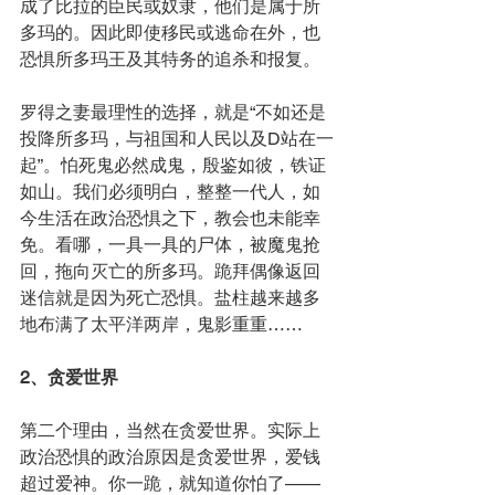
成了比拉的臣民或奴隶，他们是属于所
多玛的。因此即使移民或逃命在外，也
恐惧所多玛王及其特务的追杀和报复。
罗得之妻最理性的选择，就是“不如还是
投降所多玛，与祖国和人民以及D站在一
起”。怕死鬼必然成鬼，殷鉴如彼，铁证
如山。我们必须明白，整整一代人，如
今生活在政治恐惧之下，教会也未能幸
免。看哪，一具一具的尸体，被魔鬼抢
回，拖向灭亡的所多玛。跪拜偶像返回
迷信就是因为死亡恐惧。盐柱越来越多
地布满了太平洋两岸，鬼影重重……
2、贪爱世界
第二个理由，当然在贪爱世界。实际上
政治恐惧的政治原因是贪爱世界，爱钱
超过爱神。你一跪，就知道你怕了——