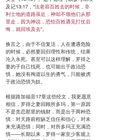
及记13:17，“
法老容百姓去的时候，非
利士地的道路虽近，神却不领他们从那
里走，因为神说，恐怕百姓遇见打仗后
悔，就回埃及去
”。
换言之，由于不信复活，人在遭遇危险
的时候，必然要回归理性和传统，结果
沦入永死。甚至可以这样理解，罗得之
妻的子自己找死，也可能出于政治恐
惧，她没有殉道以生的勇气，只能被虏
于政治恐惧为奴。
根据路加福音17章这些经文，我更愿意
相信，罗得之妻回顾所多玛，第一原因
不是贪恋那里的钱财，而是出于两种恐
惧：对天路前程缺乏信任和信心，对未
来充满恐惧；同时，对所多玛王充满恐
惧——长期以来，罗得一家至少客观上