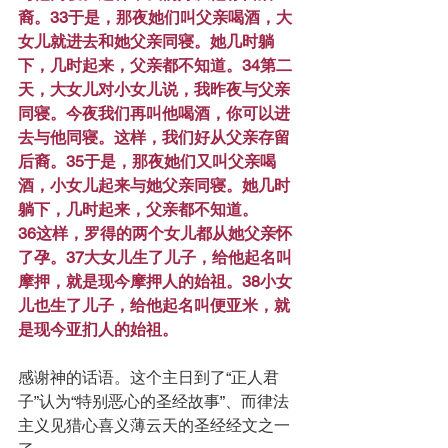
裔。33于是，那夜她们叫父亲喝酒，大
女儿就进去和她父亲同寝。她几时躺
下，几时起来，父亲都不知道。34第二
天，大女儿对小女儿说，我昨夜与父亲
同寝。今夜我们再叫他喝酒，你可以进
去与他同寝。这样，我们好从父亲存留
后裔。35于是，那夜她们又叫父亲喝
酒，小女儿起来与她父亲同寝。她几时
躺下，几时起来，父亲都不知道。
36这样，罗得的两个女儿都从她父亲怀
了孕。37大女儿生了儿子，给他起名叫
摩押，就是现今摩押人的始祖。38小女
儿也生了儿子，给他起名叫便亚米，就
是现今亚扪人的始祖。
感谢神的话语。这个主日到了“正人君
子”认为“特别恶心的圣经故事”、而律法
主义见猎心喜义薄云天的圣经经文之一