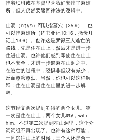
指着琐珥或在基督里为我们安排了避难
所，但人仍然要返回律法的逻辑中。
山洞（מְעָרָה）可以指墓穴（25:9），也
可以指避难所（约书亚记10:16，撒母耳
记上13:6）。也许这是罗得三人逃亡的
路线，先是住在山上，然后才是进一步
住进山洞。也许他们感到即使住在山上
也不安全，才进一步躲避在山洞之中。
在逃亡的过程中，恐惧非但没有减少，
反而愈演愈烈。当然，你也可以这样解
释：住在山洞是住在山里的进一步解
释。
这节经文两次提到罗得的两个女儿。第
一次是住在山上，两个女儿עִמֹּו，with 
him。不过第二次提到在山洞里，这个介
词词组不再出现了。也许有这种可能，
一同逃往山上的时候，三个人还是合一