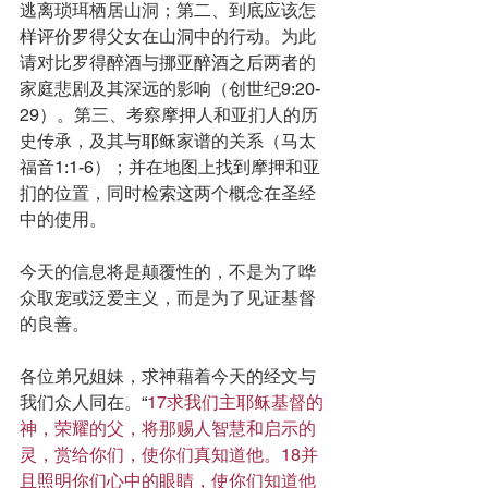
逃离琐珥栖居山洞；第二、到底应该怎
样评价罗得父女在山洞中的行动。为此
请对比罗得醉酒与挪亚醉酒之后两者的
家庭悲剧及其深远的影响（创世纪9:20-
29）。第三、考察摩押人和亚扪人的历
史传承，及其与耶稣家谱的关系（马太
福音1:1-6）；并在地图上找到摩押和亚
扪的位置，同时检索这两个概念在圣经
中的使用。
今天的信息将是颠覆性的，不是为了哗
众取宠或泛爱主义，而是为了见证基督
的良善。
各位弟兄姐妹，求神藉着今天的经文与
我们众人同在。“
17求我们主耶稣基督的
神，荣耀的父，将那赐人智慧和启示的
灵，赏给你们，使你们真知道他。18并
且照明你们心中的眼睛，使你们知道他