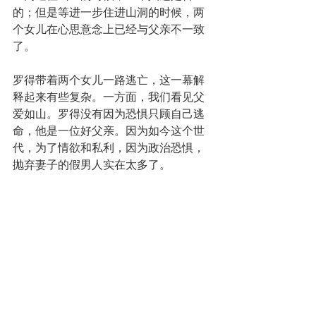
的；但是等进一步住进山洞的时候，两
个女儿在心思意念上已经与父亲不一致
了。
罗得带着两个女儿一路逃亡，这一幕解
释起来有些复杂。一方面，我们看见父
爱如山。罗得没有因为恐惧只顾自己逃
命，他是一位好父亲。因为如今这个世
代，为了情欲和私利，因为政治恐惧，
抛弃妻子的假男人实在太多了。
但另一方面，父爱如果离开真理，单纯
的父爱也可能害了孩子。无论如何，惊
慌失措的父亲，常常会影响败坏他的儿
女。你逃走，孩子们就会跟着你逃走；
你躲避在哪里，你的孩子也会躲避在哪
里。你从基督教逃往异教，你的孩子也
会一路跟随。父亲的责任，特别是宗教