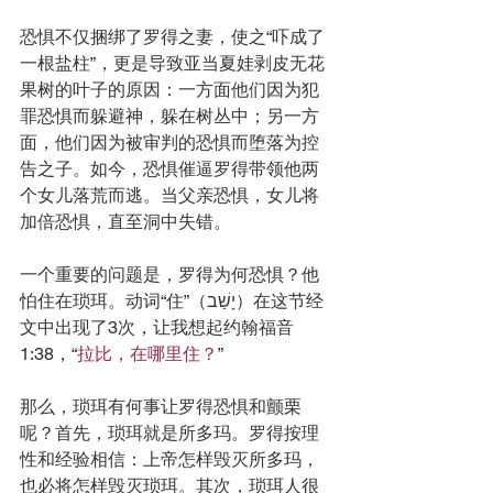
恐惧不仅捆绑了罗得之妻，使之“吓成了
一根盐柱”，更是导致亚当夏娃剥皮无花
果树的叶子的原因：一方面他们因为犯
罪恐惧而躲避神，躲在树丛中；另一方
面，他们因为被审判的恐惧而堕落为控
告之子。如今，恐惧催逼罗得带领他两
个女儿落荒而逃。当父亲恐惧，女儿将
加倍恐惧，直至洞中失错。
一个重要的问题是，罗得为何恐惧？他
怕住在琐珥。动词“住”（יָשַׁב）在这节经
文中出现了3次，让我想起约翰福音
1:38，“
拉比，在哪里住？
”
那么，琐珥有何事让罗得恐惧和颤栗
呢？首先，琐珥就是所多玛。罗得按理
性和经验相信：上帝怎样毁灭所多玛，
也必将怎样毁灭琐珥。其次，琐珥人很