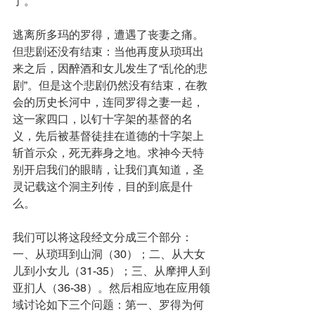
了。
逃离所多玛的罗得，遭遇了丧妻之痛。
但悲剧还没有结束：当他再度从琐珥出
来之后，因醉酒和女儿发生了“乱伦的悲
剧”。但是这个悲剧仍然没有结束，在教
会的历史长河中，连同罗得之妻一起，
这一家四口，以钉十字架的基督的名
义，先后被基督徒挂在道德的十字架上
斩首示众，死无葬身之地。求神今天特
别开启我们的眼睛，让我们真知道，圣
灵记载这个洞主列传，目的到底是什
么。
我们可以将这段经文分成三个部分：
一、从琐珥到山洞（30）；二、从大女
儿到小女儿（31-35）；三、从摩押人到
亚扪人（36-38）。然后相应地在应用领
域讨论如下三个问题：第一、罗得为何