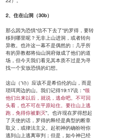
22）。
2、住在山洞（30b）
那么因为恐惧“信不下去了”的罗得，要转
移到哪里呢？无非上山进洞，或者转向
异教。也许这一幕不是偶然的：几乎所
有的异教都将仙山洞府做成了他们的道
场，但今天我们看见其本质不过是为寻
找一个安放恐惧的幻想。
这山（הַר）应该不是希伯伦的山，而是
琐珥周边的山。我们记得19:17说：“
领
他们出来以后，就说，逃命吧。不可回
头看，也不可在平原站住。要往山上逃
跑，免得你被剿灭
”。也许现在罗得想起
了天使的话，罗得的释经是典型的断章
取义，或律法主义。起初神的确吩咐你
逃到山上逃离审判；但是，如今神已经