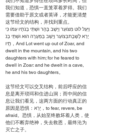
我们不知道罗得住在琐珥多长时间，但
我们知道，恐惧一直笼罩着罗得。我们
需要借助于原文或者英译，才能更清楚
这节经文的结构，并找到重点。
וַיַּעַל לֹוט מִצֹּועַר וַיֵּשֶׁב בָּהָר וּשְׁתֵּי בְנֹתָיו עִמֹּו כִּי
 יָרֵא לָשֶׁבֶתבְּצֹועַר וַיֵּשֶׁב בַּמְּעָרָה הוּא וּשְׁתֵּי בְנֹ
תָֽיו，And Lot went up out of Zoar, and 
dwelt in the mountain, and his two 
daughters with him; for he feared to 
dwell in Zoar: and he dwelt in a cave, 
he and his two daughters。
这节经文可以交叉结构，前后呼应的信
息是离开琐珥和住进山洞；而中间的信
息让我们看见，这两方面的行动真正的
原因是恐惧：יָרֵא，to fear, revere, be 
afraid。恐惧，从始至终败坏着人类，使
他们不断弃绝神，失去救恩，最终沦为
灭亡之子。