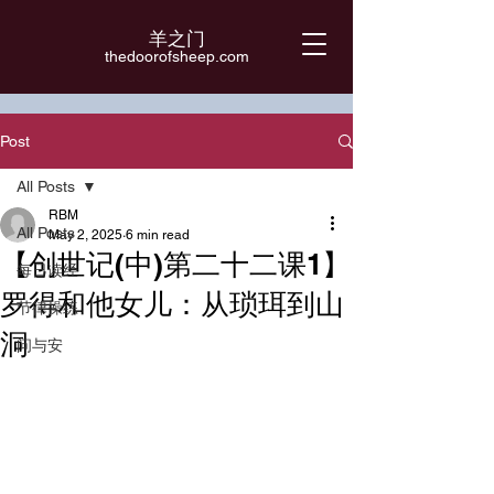
羊之门
​thedoorofsheep.com
Post
All Posts
RBM
All Posts
May 2, 2025
6 min read
【创世记(中)第二十二课1】
每日读经
罗得和他女儿：从琐珥到山
节律操练
洞
问与安