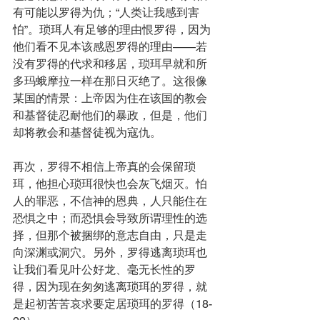
有可能以罗得为仇；“人类让我感到害
怕”。琐珥人有足够的理由恨罗得，因为
他们看不见本该感恩罗得的理由——若
没有罗得的代求和移居，琐珥早就和所
多玛蛾摩拉一样在那日灭绝了。这很像
某国的情景：上帝因为住在该国的教会
和基督徒忍耐他们的暴政，但是，他们
却将教会和基督徒视为寇仇。
再次，罗得不相信上帝真的会保留琐
珥，他担心琐珥很快也会灰飞烟灭。怕
人的罪恶，不信神的恩典，人只能住在
恐惧之中；而恐惧会导致所谓理性的选
择，但那个被捆绑的意志自由，只是走
向深渊或洞穴。另外，罗得逃离琐珥也
让我们看见叶公好龙、毫无长性的罗
得，因为现在匆匆逃离琐珥的罗得，就
是起初苦苦哀求要定居琐珥的罗得（18-