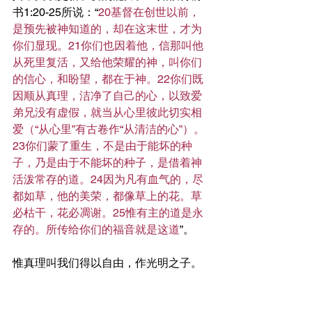
书1:20-25所说：“
20基督在创世以前，
是预先被神知道的，却在这末世，才为
你们显现。21你们也因着他，信那叫他
从死里复活，又给他荣耀的神，叫你们
的信心，和盼望，都在于神。22你们既
因顺从真理，洁净了自己的心，以致爱
弟兄没有虚假，就当从心里彼此切实相
爱（“从心里”有古卷作“从清洁的心”）。
23你们蒙了重生，不是由于能坏的种
子，乃是由于不能坏的种子，是借着神
活泼常存的道。24因为凡有血气的，尽
都如草，他的美荣，都像草上的花。草
必枯干，花必凋谢。25惟有主的道是永
存的。所传给你们的福音就是这道
”。
惟真理叫我们得以自由，作光明之子。
亲爱的弟兄姐妹，求神继续帮助我们成