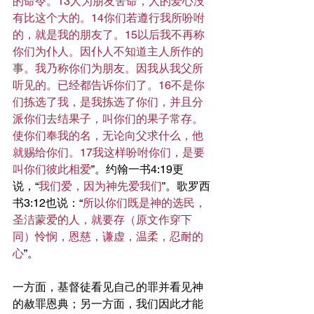
的命令。13人为朋友舍命，人的爱心没
有比这个大的。14你们若遵行我所吩咐
的，就是我的朋友了。15以后我不再称
你们为仆人。因仆人不知道主人所作的
事。我乃称你们为朋友。因我从我父所
听见的。已经都告诉你们了。16不是你
们拣选了我，是我拣选了你们，并且分
派你们去结果子，叫你们的果子常存。
使你们奉我的名，无论向父求什么，他
就赐给你们。17我这样吩咐你们，是要
叫你们彼此相爱
”。约翰一书4:19更
说，“
我们爱，因为神先爱我们
”。歌罗西
书3:12也说：“
所以你们既是神的选民，
圣洁蒙爱的人，就要存（原文作穿下
同）怜悯，恩慈，谦虚，温柔，忍耐的
心
”。
一方面，基督徒看见自己的罪并看见神
的赦罪恩典；另一方面，我们因此才能