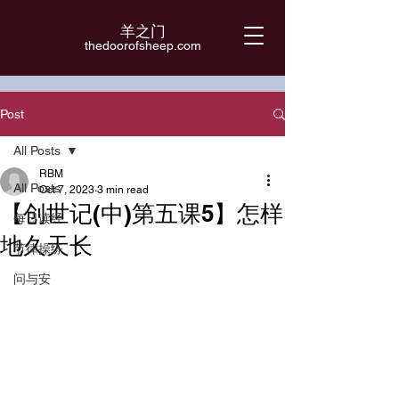
羊之门
​thedoorofsheep.com
Post
All Posts
RBM
All Posts
Oct 7, 2023
3 min read
【创世记(中)第五课5】怎样
每日读经
地久天长
节律操练
问与安