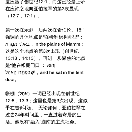
度应验了创世纪12:1，而这已经是上帝
在应许之地向亚伯拉罕的第3次显现
（12:7，17:1）。
第一次在示剑；后两次在希伯伦。18:1
强调的具体地点是“在幔利橡树那里”：
בְּאֵלֹנֵי מַמְרֵא，in the plains of Mamre；
这是这个地点的第3次出现（创世纪
13:18，14:13）。再进一步聚焦的地点
是“他在帐棚门口”：וְהוּא 
יֹשֵׁבפֶּֽתַח־הָאֹהֶל，and he sat in the tent 
door。
帐棚（אֹהֶל）一词已经出现在创世纪
12:8，13:3；这里也是第3次出现。这似
乎在告诉我们：无论如何，亚伯拉罕在
过去24年时间里，一直过着寄居的生
活。他没有“融入”迦南的主流社会。