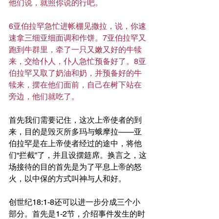
他们说，就照你说的行吧。
6亚伯拉罕急忙进帐棚见撒拉，说，你速
速拿三细亚细面调和作饼。7亚伯拉罕又
跑到牛群里，牵了一只又嫩又好的牛犊
来，交给仆人，仆人急忙预备好了。8亚
伯拉罕又取了奶油和奶，并预备好的牛
犊来，摆在他们面前，自己在树下站在
旁边，他们就吃了。
首先我们需要记住，这次上帝使者的到
来，目的是毁灭所多玛与蛾摩拉——亚
伯拉罕是在上帝使者经过的途中，将他
们“拦截”了，并且设摆筵席。换言之，这
场接待的目的首先是为了平息上帝的怒
火，以中保的方式叫神与人和好。
创世纪18:1-8还可以进一步分成三个小
部分。首先是1-2节，介绍事件发生的时