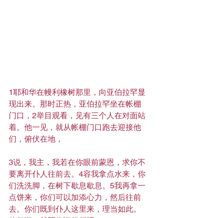
1耶和华在幔利橡树那里，向亚伯拉罕显
现出来。那时正热，亚伯拉罕坐在帐棚
门口，2举目观看，见有三个人在对面站
着。他一见，就从帐棚门口跑去迎接他
们，俯伏在地，
3说，我主，我若在你眼前蒙恩，求你不
要离开仆人往前去。4容我拿点水来，你
们洗洗脚，在树下歇息歇息。5我再拿一
点饼来，你们可以加添心力，然后往前
去。你们既到仆人这里来，理当如此。