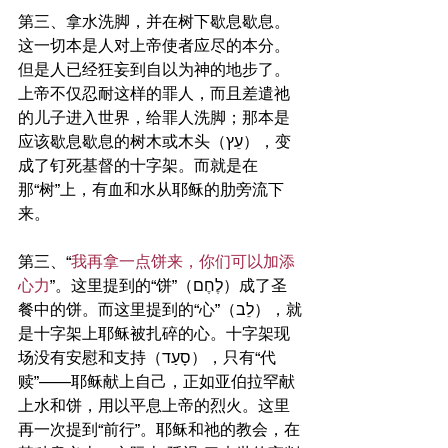
第三、拿水洗脚，并在树下歇息歇息。
这一切本是人对上帝使者应尽的本分。
但是人已经狂妄到自以为神的地步了。
上帝不仅忍耐这样的罪人，而且差遣祂
的儿子进入世界，给罪人洗脚；那本是
应该歇息歇息的树木或木头（עֵץ），变
成了钉死基督的十字架。而就是在
那“树”上，有血和水从耶稣的肋旁流下
来。
第三、“
我再拿一点饼来，你们可以加添
心力
”。这里提到的“饼”（לֶחֶם）成了圣
餐中的饼。而这里提到的“心”（לֵב），就
是十字架上耶稣被扎碎的心。十字架现
场没有安慰和支持（סָעַד），只有“代
赎”——耶稣献上自己，正如亚伯拉罕献
上水和饼，用以平息上帝的烈火。这里
再一次提到“前行”。耶稣和祂的教会，在