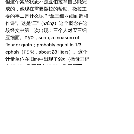
但这个紧急状态不是亚伯拉罕自己能完
成的，他现在需要撒拉的帮助。撒拉主
要的事工是什么呢？“拿三细亚细面调和
作饼”。这是“三”（שָׁלוֹשׁ）这个概念在这
段经文中第二次出现：三个人对应三细
亚细面。סְאָה，seah, a measure of 
flour or grain；probably equal to 1/3 
ephah（איפה，about 23 liters）。这个
计量单位在旧约中出现了9次（撒母耳记
上25:18，列王记上18:32；列王记下
7:2，16，18）。三细亚面可以显示亚伯
拉罕的慷慨。而“细面”就是上好的面，
סֹלֶת，fine flour（出埃及记29:2等）。面
是植物的精华，小麦是西亚的原产。
另外一个表示面的名词是קֶמַח，flour, 
meal, meal flour；也可以指面食；常指
（女人）献于神的供物（民数记5:15；
士师记6:19；撒母耳记上1:24；撒母耳