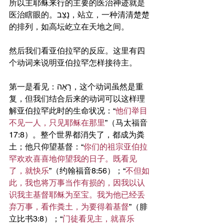
所以主耶稣来行的主要的医治神迹就是
医治瞎眼的。נָצַב，站立，一种清清楚楚
的排列，如高坛屹立在天地之间。
然后我们看亚伯拉罕的反应。这里有四
个动词来说明亚伯拉罕怎样接待主。
第一是看见：רָאָה，这个动词虽然是重
复，但我们结合后来的动词可以这样理
解亚伯拉罕此时的生命状况：“
他们举目
不见一人，只见耶稣在那里
”（马太福音
17:8）。整个世界都消失了，都成为粪
土；他只仰望基督：“
你们的祖宗亚伯拉
罕欢欢喜喜地仰望我的日子。既看见
了，就快乐
”（约翰福音8:56）；“
不但如
此，我也将万事当作有损的，因我以认
识我主基督耶稣为至宝。我为他已经丢
弃万事，看作粪土，为要得着基督
”（腓
立比书3:8）；“
门徒看见主，就喜乐