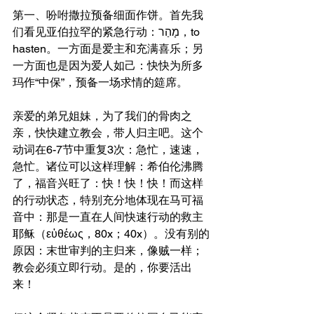
第一、吩咐撒拉预备细面作饼。首先我
们看见亚伯拉罕的紧急行动：מָהַר，to 
hasten。一方面是爱主和充满喜乐；另
一方面也是因为爱人如己：快快为所多
玛作“中保”，预备一场求情的筵席。
亲爱的弟兄姐妹，为了我们的骨肉之
亲，快快建立教会，带人归主吧。这个
动词在6-7节中重复3次：急忙，速速，
急忙。诸位可以这样理解：希伯伦沸腾
了，福音兴旺了：快！快！快！而这样
的行动状态，特别充分地体现在马可福
音中：那是一直在人间快速行动的救主
耶稣（εὐθέως，80x；40x）。没有别的
原因：末世审判的主归来，像贼一样；
教会必须立即行动。是的，你要活出
来！