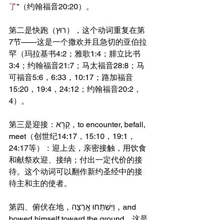
了
”（约翰福音20:20）。
第二是快跑（רוּץ），这个动词重复在第
7节——这是一个撒欢并且急切的亚伯拉
罕（玛拉基书4:2；雅歌1:4；腓立比书
3:4；约翰福音21:7；马太福音28:8；马
可福音5:6，6:33，10:17；路加福音
15:20，19:4，24:12；约翰福音20:2，
4）。
第三是迎接：קָרָא，to encounter, befall, 
meet（创世纪14:17，15:10，19:1，
24:17等）：迎上去，亲密接触，用饮食
和献祭欢迎、接纳；付出一定代价的接
待。这个动词可以翻作新约圣经中的接
待主和主的使者。
第四、俯伏在地，וַיִּשְׁתַּחוּ אָֽרְצָה，and 
bowed himself toward the ground。这是