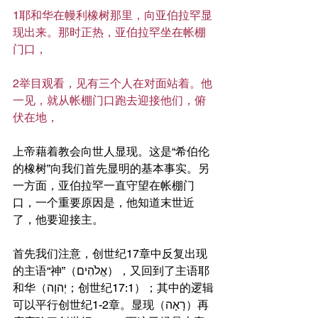
1耶和华在幔利橡树那里，向亚伯拉罕显
现出来。那时正热，亚伯拉罕坐在帐棚
门口，
2举目观看，见有三个人在对面站着。他
一见，就从帐棚门口跑去迎接他们，俯
伏在地，
上帝藉着教会向世人显现。这是“希伯伦
的橡树”向我们首先显明的基本事实。另
一方面，亚伯拉罕一直守望在帐棚门
口，一个重要原因是，他知道末世近
了，他要迎接主。
首先我们注意，创世纪17章中反复出现
的主语“神”（אֱלֹהִים），又回到了主语耶
和华（יְהוָה；创世纪17:1）；其中的逻辑
可以平行创世纪1-2章。显现（רָאָה）再