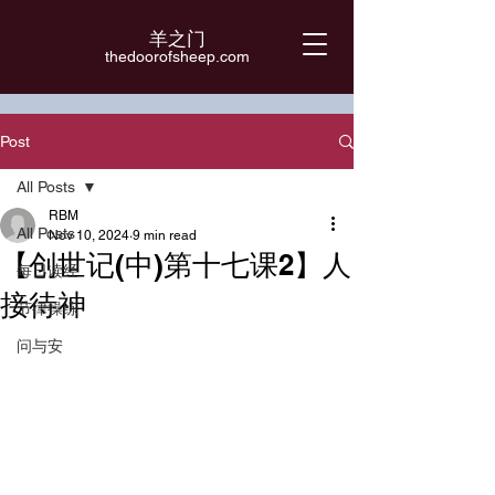
羊之门
​thedoorofsheep.com
Post
All Posts
RBM
All Posts
Nov 10, 2024
9 min read
【创世记(中)第十七课2】人
每日读经
接待神
节律操练
问与安