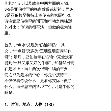
间和地点，以及故事中两方面的人物。
3-5是亚伯拉罕的挽留致辞或祈祷；而6-
8是亚伯拉罕接待上帝使者的实际行动。
请注意亚伯拉罕的话语和行动之间强烈
的对比：他说的很平淡，但做的极为隆
重。
首先，“点水”兑现为“奶油和奶”；其
次，“一点饼”充实为“三细亚细面调和作
饼”；最后，亚伯拉罕在话语中完全没有
提到“一只又嫩又好的牛犊”，却赫然出现
在筵席上；而且两次强调牛犊的重要，
使之成为筵席的中心。你是否接待主，
不仅仅看你说什么，更看你实际上做了
什么。而平息神的“烈火”的，乃是牛犊的
献祭。
1、时间、地点、人物（1-2）