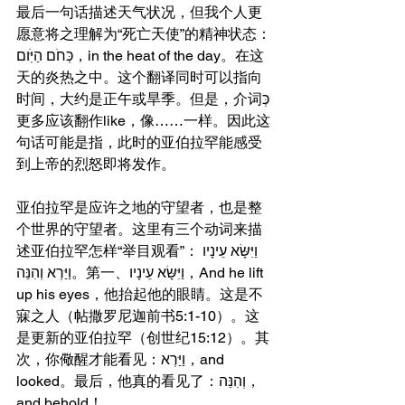
最后一句话描述天气状况，但我个人更
愿意将之理解为“死亡天使”的精神状态：
כְּחֹם הַיֹּֽום，in the heat of the day。在这
天的炎热之中。这个翻译同时可以指向
时间，大约是正午或旱季。但是，介词כְּ
更多应该翻作like，像……一样。因此这
句话可能是指，此时的亚伯拉罕能感受
到上帝的烈怒即将发作。
亚伯拉罕是应许之地的守望者，也是整
个世界的守望者。这里有三个动词来描
述亚伯拉罕怎样“举目观看”：וַיִּשָּׂא עֵינָיו 
וַיַּרְא וְהִנֵּה。第一、וַיִּשָּׂא עֵינָיו，And he lift 
up his eyes，他抬起他的眼睛。这是不
寐之人（帖撒罗尼迦前书5:1-10）。这
是更新的亚伯拉罕（创世纪15:12）。其
次，你儆醒才能看见：וַיַּרְא，and 
looked。最后，他真的看见了：וְהִנֵּה，
and behold！