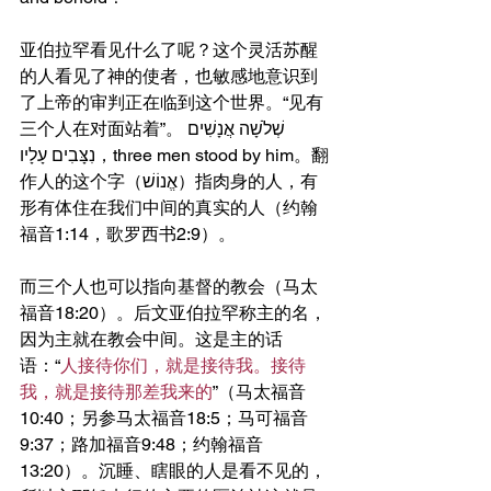
亚伯拉罕看见什么了呢？这个灵活苏醒
的人看见了神的使者，也敏感地意识到
了上帝的审判正在临到这个世界。“见有
三个人在对面站着”。שְׁלֹשָׁה אֲנָשִׁים 
נִצָּבִים עָלָיו，three men stood by him。翻
作人的这个字（אֱנוֹשׁ）指肉身的人，有
形有体住在我们中间的真实的人（约翰
福音1:14，歌罗西书2:9）。
而三个人也可以指向基督的教会（马太
福音18:20）。后文亚伯拉罕称主的名，
因为主就在教会中间。这是主的话
语：“
人接待你们，就是接待我。接待
我，就是接待那差我来的
”（马太福音
10:40；另参马太福音18:5；马可福音
9:37；路加福音9:48；约翰福音
13:20）。沉睡、瞎眼的人是看不见的，