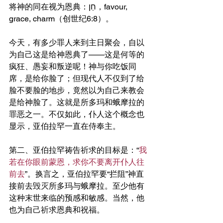
将神的同在视为恩典：חֵן，favour, 
grace, charm（创世纪6:8）。
今天，有多少罪人来到主日聚会，自以
为自己这是给神恩典了——这是何等的
疯狂、愚妄和叛逆呢！神与你吃饭同
席，是给你脸了；但现代人不仅到了给
脸不要脸的地步，竟然以为自己来教会
是给神脸了。这就是所多玛和蛾摩拉的
罪恶之一。不仅如此，仆人这个概念也
显示，亚伯拉罕一直在侍奉主。
第二、亚伯拉罕祷告祈求的目标是：“
我
若在你眼前蒙恩，求你不要离开仆人往
前去
”。换言之，亚伯拉罕要“拦阻”神直
接前去毁灭所多玛与蛾摩拉。至少他有
这种末世来临的预感和敏感。当然，他
也为自己祈求恩典和祝福。