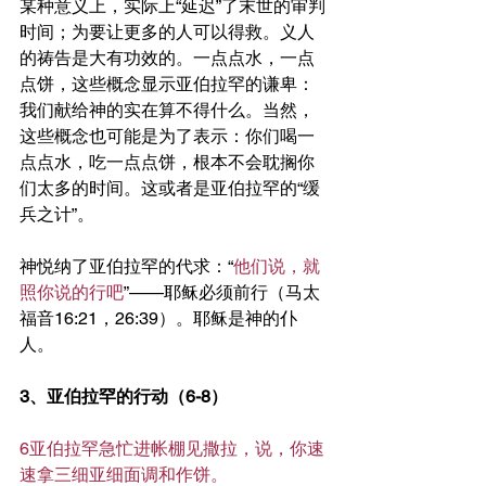
某种意义上，实际上“延迟”了末世的审判
时间；为要让更多的人可以得救。义人
的祷告是大有功效的。一点点水，一点
点饼，这些概念显示亚伯拉罕的谦卑：
我们献给神的实在算不得什么。当然，
这些概念也可能是为了表示：你们喝一
点点水，吃一点点饼，根本不会耽搁你
们太多的时间。这或者是亚伯拉罕的“缓
兵之计”。
神悦纳了亚伯拉罕的代求：“
他们说，就
照你说的行吧
”——耶稣必须前行（马太
福音16:21，26:39）。耶稣是神的仆
人。
3、亚伯拉罕的行动（6-8）
6亚伯拉罕急忙进帐棚见撒拉，说，你速
速拿三细亚细面调和作饼。