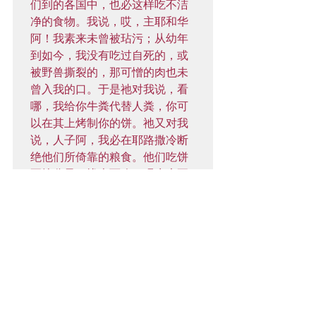
们到的各国中，也必这样吃不洁
净的食物。我说，哎，主耶和华
阿！我素来未曾被玷污；从幼年
到如今，我没有吃过自死的，或
被野兽撕裂的，那可憎的肉也未
曾入我的口。于是祂对我说，看
哪，我给你牛粪代替人粪，你可
以在其上烤制你的饼。祂又对我
说，人子阿，我必在耶路撒冷断
绝他们所倚靠的粮食。他们吃饼
要按分量，忧虑而吃；喝水也要
按分量，惊惶而喝；使他们缺粮
缺水，彼此惊惶，因自己的罪孽
消灭。