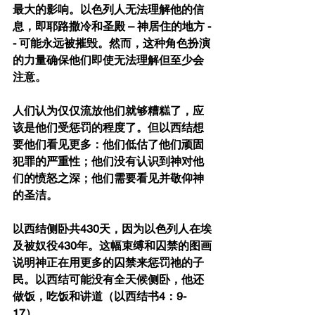
最大的影响。以色列人无法理解他的信
息，即耶路撒冷和圣殿 – 神居住的地方 -
- 可能永远被摧毁。然而，这种角色扮演
的力量确保他们即使无法理解但至少会
注意。
人们认为仅仅流放他们就够糟糕了，应
该是他们受惩罚的程度了。但以西结想
要他们看见更多：他们低估了他们顽固
犯罪的严重性；他们没有认识到神对他
们的愤怒之深；他们需要看见并敬仰神
的圣洁。
以西结侧卧共430天，因为以色列人在埃
及被奴役430年。这幅束缚和囚禁的图画
说明神正在用更多的囚禁来惩罚祂的子
民。以西结可能没有全天候侧卧，他还
做饭，吃饭和讲道（以西结书4：9-
17）。