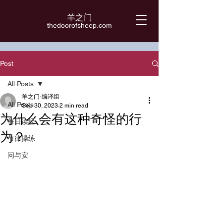
羊之门
​thedoorofsheep.com
Post
All Posts
羊之门-编译组
All Posts
Sep 30, 2023
2 min read
为什么会有这种奇怪的行
每日读经
为？
节律操练
问与安