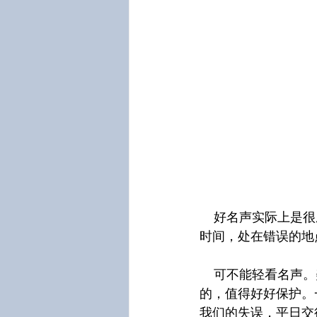
    好名声实际上是很脆弱的，特别在今日资讯发达，传媒众多的时代。很可能只因为在错误的
时间，处在错误的地
    可不能轻看名声。美名胜过大财（箴二十二1），强过美好的膏油（传七1）。名声是宝贵
的，值得好好保护。
我们的失误，平日交