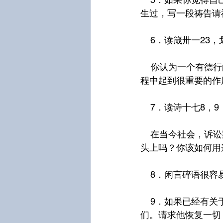
生过，写一段祷告请
    6．读箴卅一2
    你认为一个有德行的妻子理应配得上一个现成的受人尊敬的丈夫吗，还是她在成就丈夫的过
程中起到很重要的作
    7．读诗十七8
    在当今社会，诉讼案件比比皆是，你觉得有必要花时间祷告这种事永远不会临到自己和丈夫
头上吗？你该如何用
    8．闲言碎
    9．如果已经有关于你或丈夫的闲言碎语，写下祷告请神让那些声音安静下来，并保护你
们。请求他恢复一切