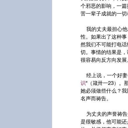
个邪恶的影响，一篇
苦一辈子成就的一切
    我的丈夫最担心他名声的时刻，是被报纸杂志错误引用他一些话时，我们很清楚它的毁坏
性。如果出了这种事
然我们不可能打电话
切。事情的结果是，
很容易向反方向发展
    经上说，一
识
"（箴卅一23）
她必须做些什么？我
名声而祷告。
    为丈夫的声誉祷告是一个持久的过程。然而要记住，他有自由意志。如果他对圣灵的引领不
是很敏感，他可能还