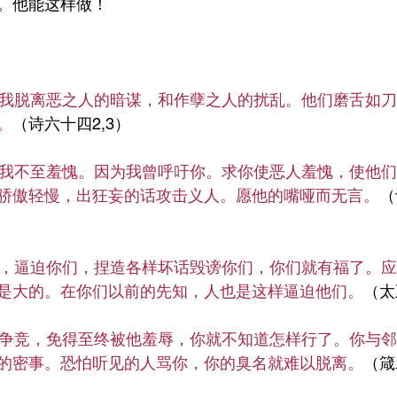
。他能这样做！
，使我脱离恶之人的暗谋，和作孽之人的扰乱。他们磨舌如
。
（诗六十四2,3）
我不至羞愧。因为我曾呼吁你。求你使恶人羞愧，使他们
骄傲轻慢，出狂妄的话攻击义人。愿他的嘴哑而无言。
（
，逼迫你们，捏造各样坏话毁谤你们，你们就有福了。应
是大的。在你们以前的先知，人也是这样逼迫他们。
（太
争竞，免得至终被他羞辱，你就不知道怎样行了。你与邻
的密事。恐怕听见的人骂你，你的臭名就难以脱离。
（箴