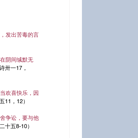
刀，发出苦毒的言
在阴间缄默无
诗卅一17，
当欢喜快乐，因
五11，12）
舍争讼，要与他
二十五8-10）