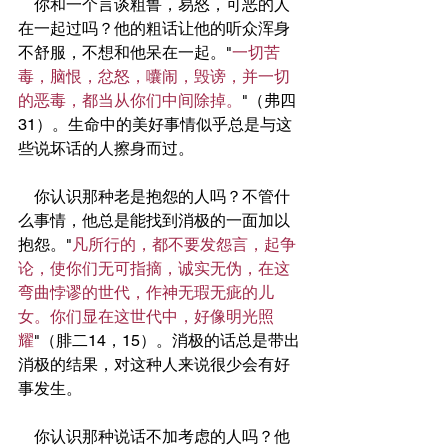
    你和一个言谈粗鲁，易怒，可恶的人
在一起过吗？他的粗话让他的听众浑身
不舒服，不想和他呆在一起。"
一切苦
毒，脑恨，忿怒，囔闹，毁谤，并一切
的恶毒，都当从你们中间除掉。
"（弗四
31）。生命中的美好事情似乎总是与这
些说坏话的人擦身而过。
    你认识那种老是抱怨的人吗？不管什
么事情，他总是能找到消极的一面加以
抱怨。"
凡所行的，都不要发怨言，起争
论，使你们无可指摘，诚实无伪，在这
弯曲悖谬的世代，作神无瑕无疵的儿
女。你们显在这世代中，好像明光照
耀
"（腓二14，15）。消极的话总是带出
消极的结果，对这种人来说很少会有好
事发生。
    你认识那种说话不加考虑的人吗？他