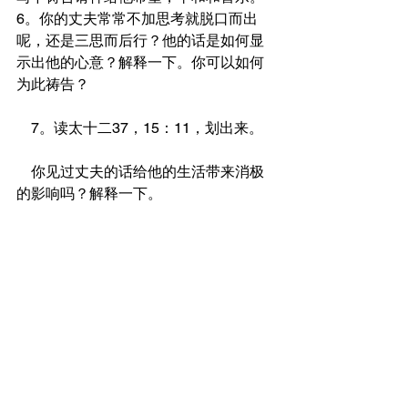
6。你的丈夫常常不加思考就脱口而出
呢，还是三思而后行？他的话是如何显
示出他的心意？解释一下。你可以如何
为此祷告？
    7。读太十二37，15：11，划出来。
    你见过丈夫的话给他的生活带来消极
的影响吗？解释一下。
    8。读箴十五23，划出来。
    在我们说的话里可以剥离出什么来？
你的丈夫需要更多经文所描述的吗？你
呢？
    9。读箴十三3，划出来。