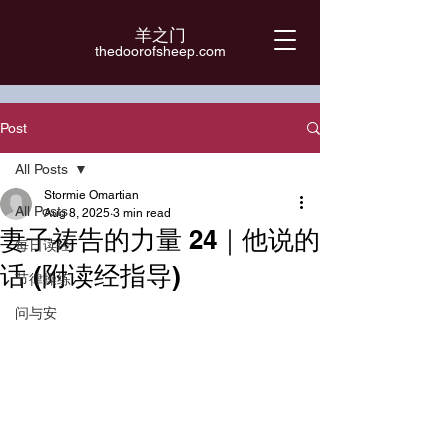
羊之门
​thedoorofsheep.com
Post
All Posts
Stormie Omartian
All Posts
Aug 8, 2025
3 min read
妻子祷告的力量 24｜他说的
每日读经
话 (附读经指导)
节律操练
问与安