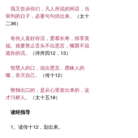
我又告诉你们，凡人所说的闲话，当
审判的日子，必要句句供出来。
（太十
二36）
有何人喜好存活，爱慕长寿，得享美
福。就要禁止舌头不出恶言，嘴唇不说
诡诈的话。
（诗卅四12，13）
智慧人的口，说出恩言。愚昧人的
嘴，吞灭自己。
（传十12）
惟独出口的，是从心里发出来的，这
才污秽人。
（太十五18）
读经指导
    1。读传十12，划出来。