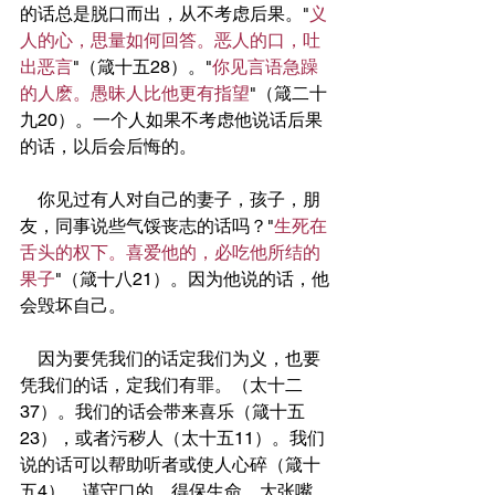
的话总是脱口而出，从不考虑后果。"
义
人的心，思量如何回答。恶人的口，吐
出恶言
"（箴十五28）。"
你见言语急躁
的人麽。愚昧人比他更有指望
"（箴二十
九20）。一个人如果不考虑他说话后果
的话，以后会后悔的。
    你见过有人对自己的妻子，孩子，朋
友，同事说些气馁丧志的话吗？"
生死在
舌头的权下。喜爱他的，必吃他所结的
果子
"（箴十八21）。因为他说的话，他
会毁坏自己。
    因为要凭我们的话定我们为义，也要
凭我们的话，定我们有罪。（太十二
37）。我们的话会带来喜乐（箴十五
23），或者污秽人（太十五11）。我们
说的话可以帮助听者或使人心碎（箴十
五4）。谨守口的，得保生命。大张嘴