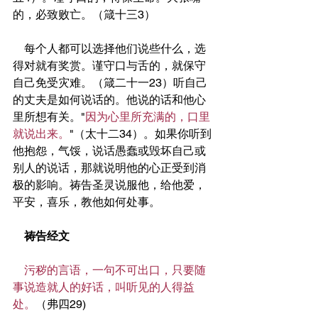
的，必致败亡。（箴十三3）
    每个人都可以选择他们说些什么，选
得对就有奖赏。谨守口与舌的，就保守
自己免受灾难。（箴二十一23）听自己
的丈夫是如何说话的。他说的话和他心
里所想有关。"
因为心里所充满的，口里
就说出来。
"（太十二34）。如果你听到
他抱怨，气馁，说话愚蠢或毁坏自己或
别人的说话，那就说明他的心正受到消
极的影响。祷告圣灵说服他，给他爱，
平安，喜乐，教他如何处事。
祷告经文
污秽的言语，一句不可出口，只要随
事说造就人的好话，叫听见的人得益
处。
（弗四29)