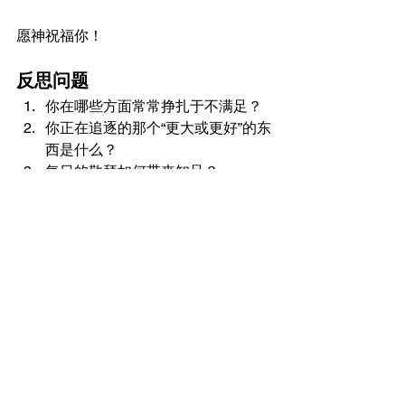
愿神祝福你！
反思问题
你在哪些方面常常挣扎于不满足？
你正在追逐的那个“更大或更好”的东
西是什么？
每日的敬拜如何带来知足？
你怎样能在每日的敬拜中调整自己
的心？