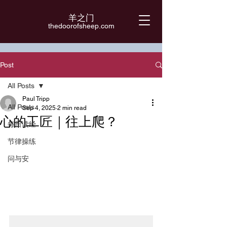
羊之门
​thedoorofsheep.com
Post
All Posts
Paul Tripp
All Posts
Sep 4, 2025
2 min read
心的工匠｜往上爬？
每日读经
节律操练
问与安