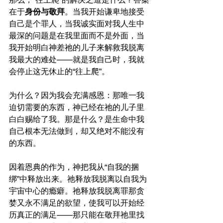
在于
身份与敬拜
。当我开始谦卑地接受
自己是个罪人，当我诚实面对我人生中
最深的问题是在我里面而不是外面，当
我开始明白神差祂的儿子来解救我脱离
我最大的难处——就是我自己时，我就
会停止这无休止的“往上爬”。
为什么？因为我会充满感恩：那唯一我
迫切需要的东西，神已经在祂的儿子里
白白赐给了我。那是什么？是生命中我
自己根本无法做到，却又绝对不能没有
的东西。
因着恩典的作为，神把我从“自我的捆
绑”中释放出来。祂释放我脱离以自我为
宇宙中心的瘾癖。祂释放我脱离罪那贪
婪又永不满足的欲望，使我可以开始经
历真正的满足——那只能在敬拜祂里找