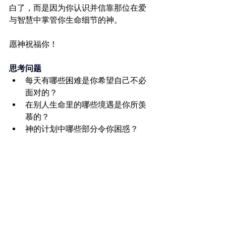
白了，而是因为你认识并信靠那位在爱
与智慧中掌管你生命细节的神。
愿神祝福你！
思考问题
每天有哪些困难是你希望自己不必
面对的？
在别人生命里的哪些境遇是你所羡
慕的？
神的计划中哪些部分令你困惑？
神过去是如何向你显明祂的美善？
你怎样帮助别人，即便在困境中也
能看见神的掌权？