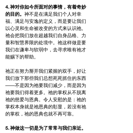
4. 神对你如今所面对的事情，有着奇妙
的目的。
神不是在满足我们个人对幸
福、满足与安逸的定义，而是要让我们
以心灵和生命被改变的方式来认识祂。
祂会把我们放在超越我们自身品格、力
量和智慧界限的处境中。祂这样做是要
我们在谦卑与软弱中，去寻求唯有祂才
能赐下的帮助。
祂正在努力掰开我们紧握的双手，好让
我们放下那些我们总想死死抓住的东西
——不是因为祂要我们减少，而是因为
祂要我们得着更多。祂的掌权从不脱离
祂的慈爱与恩典。令人安慰的是：祂的
掌权本身就是祂恩典的彰显，若没有祂
的掌权，祂的恩典也就不再可靠。
5. 神做这一切是为了常常与我们亲近。