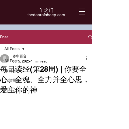
羊之门
​thedoorofsheep.com
Post
All Posts
谷中百合
All Posts
Jul 5, 2025
1 min read
每日读经(第28周) | 你要全
每日读经
心、全魂、全力并全心思，
节律操练
爱主你的神
问与安