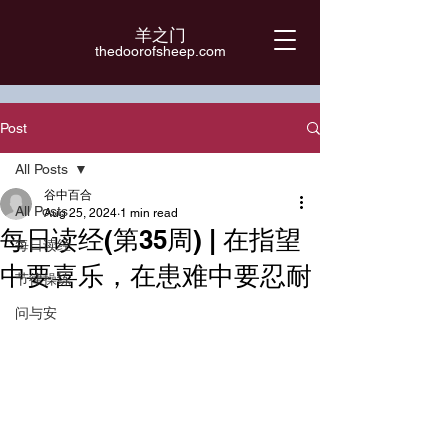
羊之门
​thedoorofsheep.com
Post
All Posts
谷中百合
All Posts
Aug 25, 2024
1 min read
每日读经(第35周) | 在指望
每日读经
中要喜乐，在患难中要忍耐
节律操练
问与安