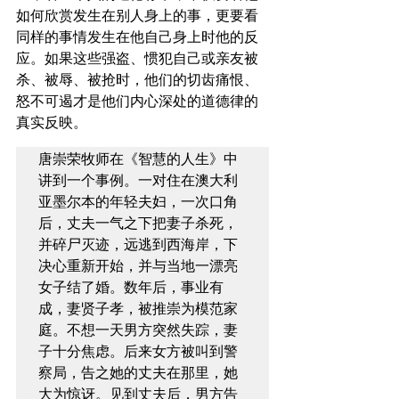
如何欣赏发生在别人身上的事，更要看
同样的事情发生在他自己身上时他的反
应。如果这些强盗、惯犯自己或亲友被
杀、被辱、被抢时，他们的切齿痛恨、
怒不可遏才是他们内心深处的道德律的
真实反映。
唐崇荣牧师在《智慧的人生》中
讲到一个事例。一对住在澳大利
亚墨尔本的年轻夫妇，一次口角
后，丈夫一气之下把妻子杀死，
并碎尸灭迹，远逃到西海岸，下
决心重新开始，并与当地一漂亮
女子结了婚。数年后，事业有
成，妻贤子孝，被推崇为模范家
庭。不想一天男方突然失踪，妻
子十分焦虑。后来女方被叫到警
察局，告之她的丈夫在那里，她
大为惊讶。见到丈夫后，男方告