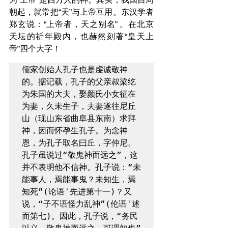
朝起，就常把“天”与上帝互用。东汉学者
郑玄说：“上帝者，天之别名” 。在北京
天坛的祈年殿内，也赫然刻著“皇天上
帝”四个大字！
儒家创始人孔子也是虔诚敬神
的。据记载，孔子的父亲叔梁纥
为朱国的大夫，娶颜氏小女征在
为妻，久未生子，夫妻遂往尼丘
山（现山东省曲阜县东南）求拜
神，因而怀孕生孔子。为念神
恩，为孔子取名曰丘，字仲尼。
孔子虽说过“敬鬼神而远之”，这
并不表明他不信神。孔子说：“未
能事人，焉能事鬼？未知生，焉
知死”(论语'先进第十一)？又
说，“子不语怪力乱神”(伦语'述
而第七)。因此，孔子说，“务民