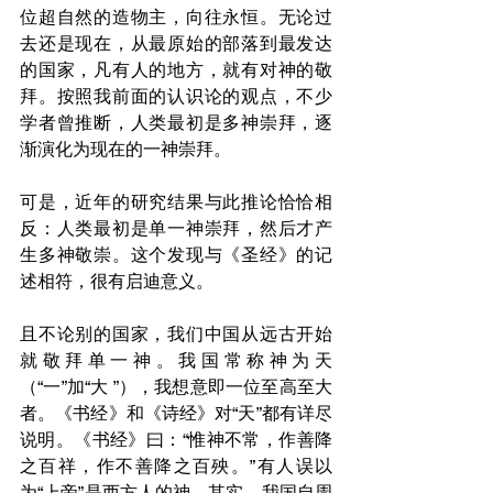
位超自然的造物主，向往永恒。无论过
去还是现在，从最原始的部落到最发达
的国家，凡有人的地方，就有对神的敬
拜。按照我前面的认识论的观点，不少
学者曾推断，人类最初是多神崇拜，逐
渐演化为现在的一神崇拜。
可是，近年的研究结果与此推论恰恰相
反：人类最初是单一神崇拜，然后才产
生多神敬崇。这个发现与《圣经》的记
述相符，很有启迪意义。
且不论别的国家，我们中国从远古开始
就敬拜单一神。我国常称神为天
（“一”加“大 ”），我想意即一位至高至大
者。《书经》和《诗经》对“天”都有详尽
说明。《书经》曰：“惟神不常，作善降
之百祥，作不善降之百殃。”有人误以
为“上帝”是西方人的神。其实，我国自周