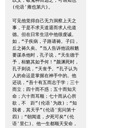
以义，敬鬼神而远之，可谓知也” 
(伦语'雍也第六)。
可见他觉得自己无力洞察上天之
事，于是不求天道退而求人伦道
德。但在日常生活中他很虔诚。
如，“子疾病，子路请祷。子曰，
丘之祷久矣。”当人告诉他说桓魋
要谋杀他时，孔子说，“天生德于
予，桓魋其如予何！”颜渊死时，
孔子则说，“天丧予。”孔子认为
人的命运是掌握在神手中的。他
还说，“吾十有五而志于学；三十
而立；四十而不惑；五十而知天
命；六十而耳顺；七十而从心所
欲，不　距”(伦语'为政)；“知
我者，其天乎”(伦语'宪问第十
四)；“朝闻道，夕死可矣”(伦
语'里仁)。他一生都顺天安命，