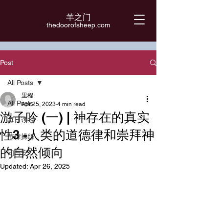
羊之门
​thedoorofsheep.com
Post
All Posts
里程
All Posts
Apr 25, 2023
4 min read
游子吟 (一) | 神存在的真实
每日读经
性3 -人类的道德律和崇拜神
节律操练
的自然倾向
问与安
Updated:
Apr 26, 2025