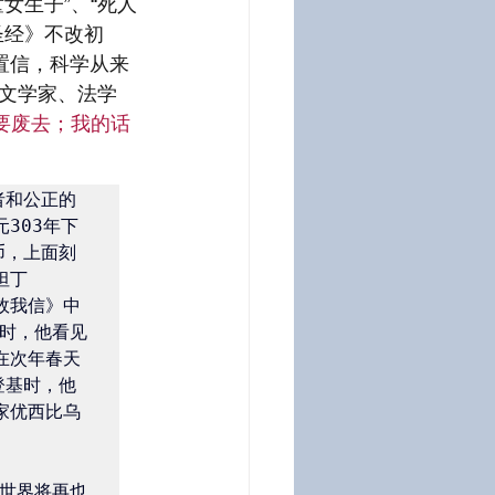
女生子”、“死人
圣经》不改初
以置信，科学从来
文学家、法学
地要废去；我的话
者和公正的
303年下
币，上面刻
坦丁
思故我信》中
时，他看见
在次年春天
登基时，他
家优西比乌
这世界将再也