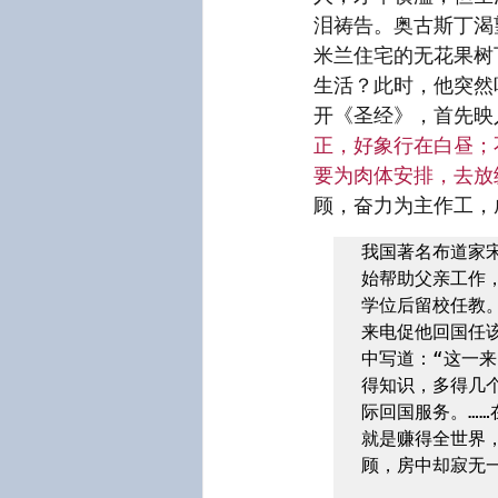
泪祷告。奥古斯丁渴
米兰住宅的无花果树
生活？此时，他突然
开《圣经》，首先映
正，好象行在白昼；
要为肉体安排，去放纵
顾，奋力为主作工，
我国著名布道家
始帮助父亲工作
学位后留校任教
来电促他回国任
中写道：“这一
得知识，多得几
际回国服务。…
就是赚得全世界，
顾，房中却寂无一