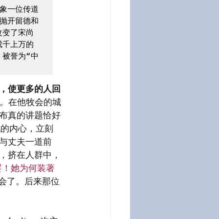
象一位传道
抛开留德和
改变了宋尚
成千上万的
被誉为“中
，使更多的人回
色彩。在他牧会的城
布真的讲题恰好
她的内心，立刻
与丈夫一道前
，挤在人群中，
罢！她为何装著
会了。后来那位