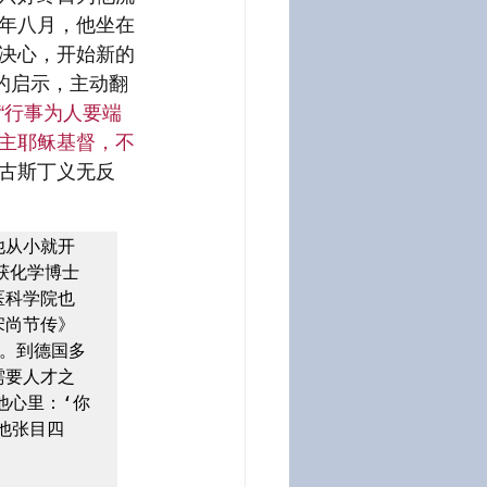
年八月，他坐在
决心，开始新的
的启示，主动翻
“行事为人要端
主耶稣基督，不
奥古斯丁义无反
他从小就开
获化学博士
医科学院也
宋尚节传》
。到德国多
需要人才之
他心里：‘你
他张目四