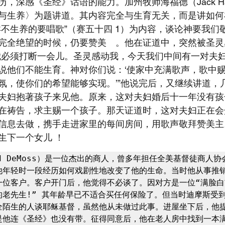
，深感《圣经》话语的能力。加州牧师海福德（Jack Hay
与生养〉为题讲道。其内容完全与生育无关，而是讲如何
孕不生养的要唱歌”（赛五十四 1）为内容，谈论神要我们
完全绝望的时候，仍要赞美　。他在证道中，突然被圣灵
我必须打断一会儿。圣灵感动我，今天我们中间有一对夫
说他们不能生育。神对你们说：‘使家中充满歌声，歌中
氛，使你们的希望能够实现。’”他说完后，又继续讲道，
夫妇抱著孩子来见他。原来，这对夫妇婚后十一年没有孩
在祷告，求主赐一个孩子。那天证道时，这对夫妇正在会
信息去做，携手走进家里的每间房间，用歌声敬拜赞美主
生下一个女儿 ！
d DeMoss）是一位杰出的商人，曾多年担任全美基督徒商人协
他年轻时一段经历如何戏剧性地改变了他的生命。当时他从事推
一位客户。客户开门后，他觉得不必谈了。因对方是一位“满脸白
的老先生!” 其年龄早已不适合买任何保险了。但当时迪摩斯受
全陌生的人谈耶稣基督，虽然他从未做过此事。进屋坐下后，他
是他连《圣经》也没有带。征得同意后，他在老人房中找到一本