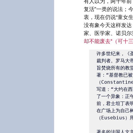
有人以为，两千年前
复活”一类的说法；
衷，现在仍说“童女
没有象今天这样发达
家、医学家、诺贝尔奖
却不能废去"（可十三
许多世纪来，《
裁判者。罗马大帝
旨焚烧所有的教
著：“基督教已
（Constant
写道：“大约在
了一个异象：正
前，君士坦丁表
在广场上为自己
（Eusebiu
著名的法国人文主