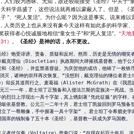
，人们较为愚昧、无知，故还较能接受《圣经》中关于“童
今天科学昌盛了，这些说法就再难以蒙蔽人了。但是，《
生子 ”、“死人复活”。为什么呢？因为这是事实。说来难
，人类历史上也从来没有象今天这样有如此多的科学家、
获得者心悦诚服地相信“童女生子”和“死人复活”。
“天
31）
。
《圣经》是神的话，永不更改。
圣经》饱受诽谤、责备、质疑和反对。然而，历史是无情的嘲笑
戴克理仙（Diocletian）执政期间大肆摧残基督教，他于公元
堂和《圣经》，并监禁基督徒。为庆贺他的成功，他铸了一枚铁
被消灭，诸神的崇拜再次恢复。”没想到，戴克理仙的继位者君士
ine）却反其道而行之。麦葛福（Alister McGrath）在《我
西元三一一年，君士坦丁正预备和入侵法兰斯的蛮族决一死战。当
午的烈日上浮现出一具十字架，其上镌刻著‘凭此征服’的字样。
明皈依基督教。公元三一二年十月，君士坦丁凯旋回到罗马预备
树立了一尊雕像，手中握著一具十字架” 。君士坦丁令希腊史学
s）用国库的钱制备了五十本《圣经》，基督教一跃成为罗马国教。

义者伏尔泰（Voltaire）曾夸口说：“自现在起百十年后，