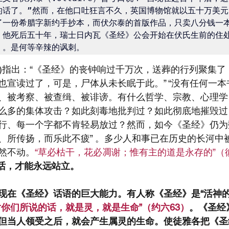
的话了。”然而，在他口吐狂言不久，英国博物馆就以五十万美元
了一份希腊字新约手抄本，而伏尔泰的首版作品，只卖八分钱一
。他死后五十年，瑞士日内瓦《圣经》公会开始在伏氏生前的住
》。是何等辛辣的讽刺。
 Ramm)指出：“《圣经》的丧钟响过千万次，送葬的行列聚集
也宣读过了，可是，尸体从未长眠于此。” “没有任何一
、被考察、被查缉、被诽谤。有什么哲学、宗教、心理学
么多的集体攻击？如此刻毒地批判过？如此彻底地摧毁过
行、每一个字都不肯轻易放过？然而，如今《圣经》仍为
、所传扬，而乐此不疲” 。多少人和事已在历史的长河中
然不动。
“草必枯干，花必凋谢；惟有主的道是永存的”（
话，才能永远站立。
现在《圣经》话语的巨大能力。有人称《圣经》是“活神的
对你们所说的话，就是灵，就是生命”（约六63）
。《圣经
但当人领受之后，就会产生属灵的生命。使徒雅各把《圣