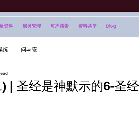
童资料
属灵管理
每周祷告
资料共享
Blog
操练
问与安
read
) | 圣经是神默示的6-圣