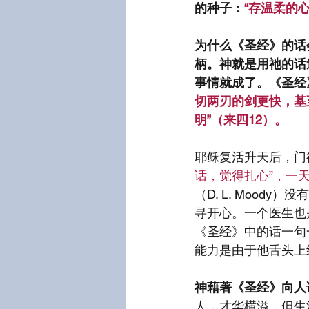
的种子：
“存温柔的
为什么《圣经》的话
柄。神就是用祂的话
事情就成了。《圣经
切两刃的剑更快，基
明”（来四12）。
耶稣复活升天后，门
话，觉得扎心”，一
（D. L. Moo
寻开心。一个医生也
《圣经》中的话一句
能力是由于他舌头上
神藉著《圣经》向人
人，才华横溢，但生