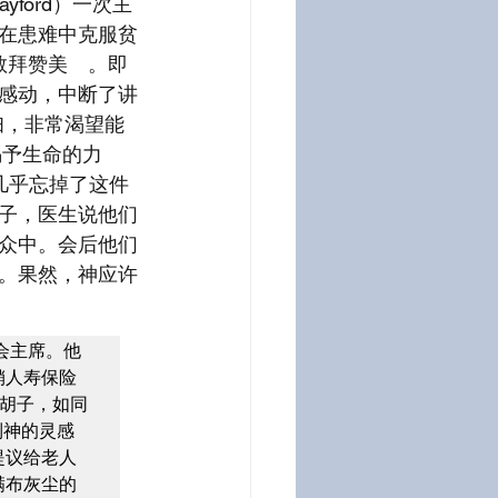
ford）一次主
在患难中克服贫
敬拜赞美　。即
感动，中断了讲
妇，非常渴望能
赐予生命的力
几乎忘掉了这件
子，医生说他们
众中。会后他们
。果然，神应许
会主席。他
销人寿保险
胡子，如同
到神的灵感
提议给老人
满布灰尘的