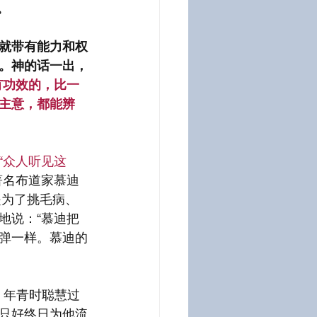
。
就带有能力和权
。神的话一出，
有功效的，比一
主意，都能辨
“众人听见这
著名布道家慕迪
是为了挑毛病、
地说：“慕迪把
弹一样。慕迪的
ne）年青时聪慧过
只好终日为他流