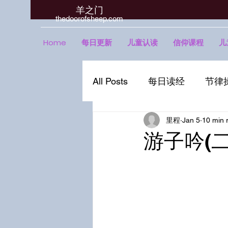
羊之门
​thedoorofsheep.com
Home
每日更新
儿童认读
信仰课程
儿
All Posts
每日读经
节律
里程
Jan 5
10 min 
游子吟(二