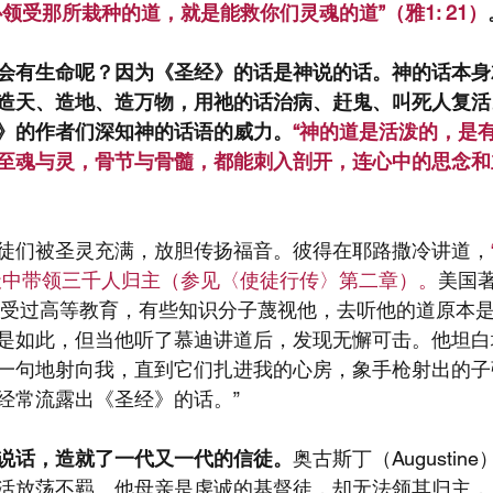
心领受那所栽种的道，就是能救你们灵魂的道”（雅1: 21）
会有生命呢？因为《圣经》的话是神说的话。神的话本身
造天、造地、造万物，用祂的话治病、赶鬼、叫死人复活
》的作者们深知神的话语的威力。
“神的道是活泼的，是
至魂与灵，骨节与骨髓，都能刺入剖开，连心中的思念和
徒们被圣灵充满，放胆传扬福音。彼得在耶路撒冷讲道，
天中带领三千人归主（参见〈使徒行传〉第二章）。
美国
dy）没有受过高等教育，有些知识分子蔑视他，去听他的道原本
是如此，但当他听了慕迪讲道后，发现无懈可击。他坦白
一句地射向我，直到它们扎进我的心房，象手枪射出的子
经常流露出《圣经》的话。”
说话，造就了一代又一代的信徒。
奥古斯丁（Augusti
活放荡不羁。他母亲是虔诚的基督徒，却无法领其归主，