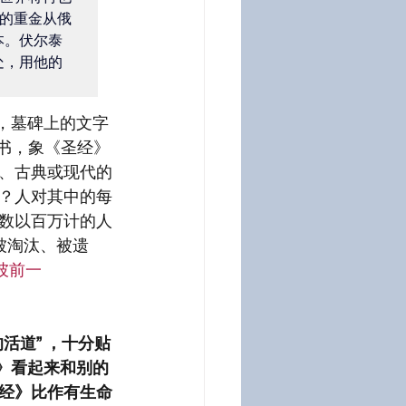
的重金从俄
本。伏尔泰
处，用他的
了，墓碑上的文字
本书，象《圣经》
、古典或现代的
？人对其中的每
数以百万计的人
被淘汰、被遗
彼前一
活道” ，十分贴
》看起来和别的
经》比作有生命