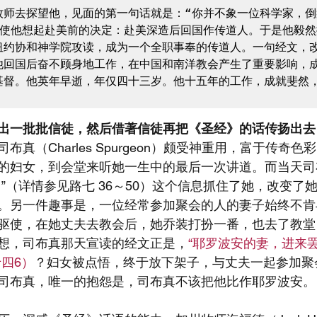
牧师去探望他，见面的第一句话就是：“你并不象一位科学家，倒
情使他想起赴美前的决定：赴美深造后回国作传道人。于是他毅然
纽约协和神学院攻读，成为一个全职事奉的传道人。一句经文，
他回国后奋不顾身地工作，在中国和南洋教会产生了重要影响，
基督。他英年早逝，年仅四十三岁。他十五年的工作，成就斐然，
出一批批信徒，然后借著信徒再把《圣经》的话传扬出去
布真（Charles Spurgeon）颇受神重用，富于传奇
的妇女，到会堂来听她一生中的最后一次讲道。而当天司
”（详情参见路七 36～50）这个信息抓住了她，改变了
。另一件趣事是，一位经常参加聚会的人的妻子始终不肯
驱使，在她丈夫去教会后，她乔装打扮一番，也去了教堂
想，司布真那天宣读的经文正是，
“耶罗波安的妻，进来
四6）
？妇女被点悟，终于放下架子，与丈夫一起参加聚
司布真，唯一的抱怨是，司布真不该把他比作耶罗波安。