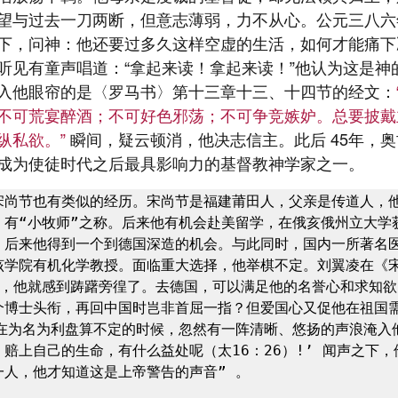
望与过去一刀两断，但意志薄弱，力不从心。公元三八六
下，问神：他还要过多久这样空虚的生活，如何才能痛下
听见有童声唱道：“拿起来读！拿起来读！”他认为这是神
入他眼帘的是〈罗马书〉第十三章十三、十四节的经文：
不可荒宴醉酒；不可好色邪荡；不可争竞嫉妒。总要披戴
私欲。” 
瞬间，疑云顿消，他决志信主。此后 45年，
成为使徒时代之后最具影响力的基督教神学家之一。
宋尚节也有类似的经历。宋尚节是福建莆田人，父亲是传道人，
，有“小牧师”之称。后来他有机会赴美留学，在俄亥俄州立大学
。后来他得到一个到德国深造的机会。与此同时，国内一所著名
该学院有机化学教授。面临重大选择，他举棋不定。刘翼凌在《
来，他就感到踌躇旁徨了。去德国，可以满足他的名誉心和求知欲
个博士头衔，再回中国时岂非首屈一指？但爱国心又促他在祖国
…在为名为利盘算不定的时候，忽然有一阵清晰、悠扬的声浪淹入
赔上自己的生命，有什么益处呢（太16：26）!’ 闻声之下，
人，他才知道这是上帝警告的声音” 。
