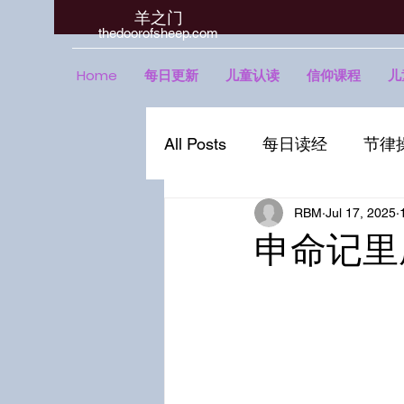
羊之门
​thedoorofsheep.com
Home
每日更新
儿童认读
信仰课程
儿
All Posts
每日读经
节律
RBM
Jul 17, 2025
申命记里