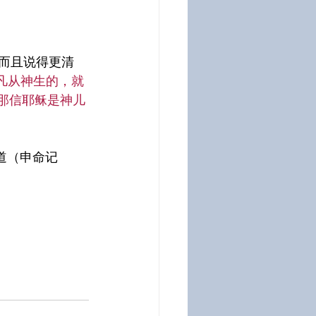
，而且说得更清
凡从神生的，就
那信耶稣是神儿
道（申命记