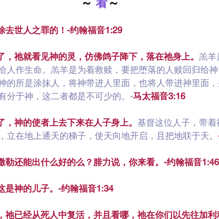
～ 
看
～
除去世人之罪的！-约翰福音1:29
开了，祂就看见神的灵，仿佛鸽子降下，落在祂身上。
羔羊
给人作生命。羔羊是为着救赎，要把堕落的人赎回归给神
神的所是涂抹人，将神带进人里面，也将人带进神里面，
有分于神，这二者都是不可少的。-
马太福音3:16
开了，神的使者上去下来在人子身上。
基督这位人子，带着
特利，立在地上通天的梯子，使天向地开启，且把地联于天。
撒勒还能出什么好的么？腓力说，你来看。-约翰福音1:46
这是神的儿子。-约翰福音1:34
徒，祂已经从死人中复活，并且看哪，祂在你们以先往加利