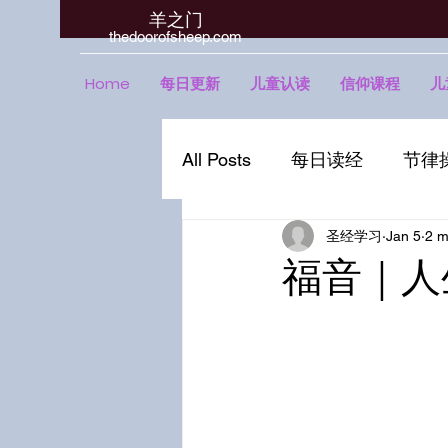
羊之门
​thedoorofsheep.com
Home
每日更新
儿童认读
信仰课程
儿
All Posts
每日读经
节律
圣经学习
Jan 5
2 m
福音｜人