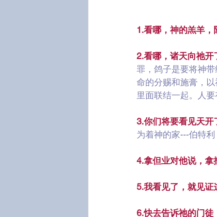
1.看哪，神的羔羊，
2.看哪，诸天向祂
罪，鸽子是要将神带
命的分赐和施膏，以
里面联结一起。人要
3.你们将要看见天
为着神的家---伯
4.拿但业对他说，拿
5.我看见了，就见证
6.快去告诉祂的门