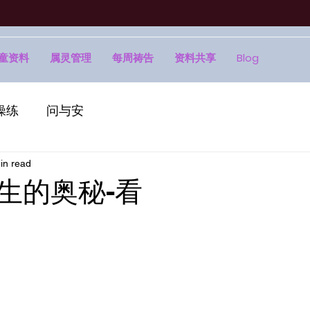
童资料
属灵管理
每周祷告
资料共享
Blog
操练
问与安
in read
生的奥秘-看