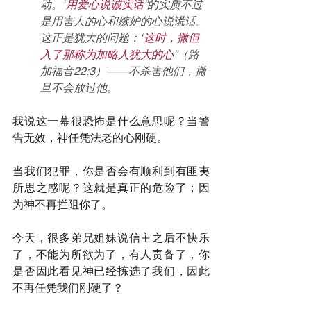
动。“
用爱心说诚实话
”的实质不过
是用害人的心和嫉妒的心说谎话。
这正是犹大的问题：“
这时，撒但
入了那称为加略人犹大的心
”（路
加福音22:3）——不杀害他们，撒
旦不会放过他。
我说这一幕很恐怖是什么意思呢？当警
告无效，神任凭法老的心刚硬。
当我们犯罪，你是否会有顺利到有匪夷
所思之感呢？这就是真正的危险了；因
为神不再拦阻你了。
今天，很多弟兄姐妹说信主之后不快乐
了，不能为所欲为了，有人责备了，你
是否因此看见神已经拣选了我们，因此
不再任凭我们刚硬了？