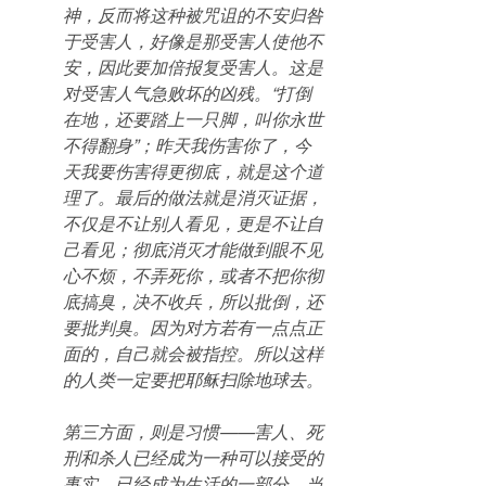
神，反而将这种被咒诅的不安归咎
于受害人，好像是那受害人使他不
安，因此要加倍报复受害人。这是
对受害人气急败坏的凶残。“打倒
在地，还要踏上一只脚，叫你永世
不得翻身”；昨天我伤害你了，今
天我要伤害得更彻底，就是这个道
理了。最后的做法就是消灭证据，
不仅是不让别人看见，更是不让自
己看见；彻底消灭才能做到眼不见
心不烦，不弄死你，或者不把你彻
底搞臭，决不收兵，所以批倒，还
要批判臭。因为对方若有一点点正
面的，自己就会被指控。所以这样
的人类一定要把耶稣扫除地球去。
第三方面，则是习惯——害人、死
刑和杀人已经成为一种可以接受的
事实，已经成为生活的一部分。当