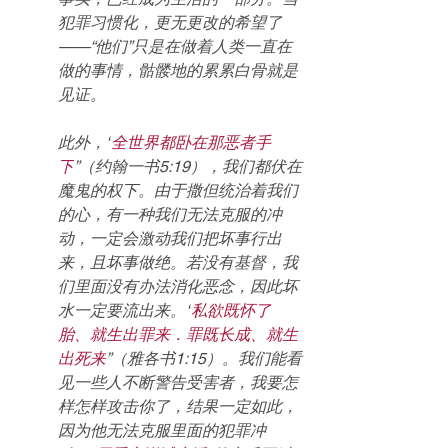
犯罪习惯化，更无更改的希望了
——“他们”只是在做着人类一直在
做的事情，骷髅地的累累白骨就是
见证。
此外，“
全世界都卧在那恶者手
下
”（约翰一书5:19），我们都伏在
魔鬼的权下。由于撒但统治着我们
的心，有一种我们无法克服的冲
动，一定会激动我们把坏事行出
来，且坏事做绝。若没有基督，我
们里面没有办法消化恶念，因此坏
水一定要流出来。“
私欲既怀了
胎、就生出罪来．罪既长成、就生
出死来
”（雅各书1:15）。我们能看
见一些人不断警告受害者，我要怎
样怎样攻击你了，结果一定如此，
因为他无法克服里面的犯罪冲