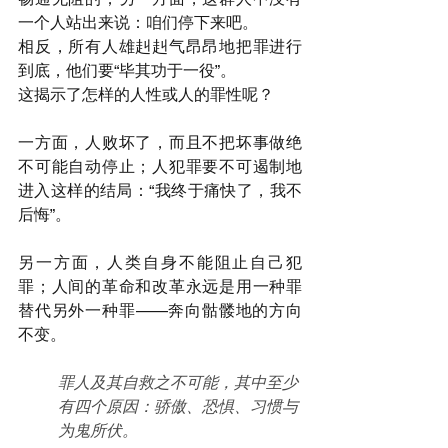
一个人站出来说：咱们停下来吧。
相反，所有人雄赳赳气昂昂地把罪进行
到底，他们要“毕其功于一役”。
这揭示了怎样的人性或人的罪性呢？
一方面，人败坏了，而且不把坏事做绝
不可能自动停止；人犯罪要不可遏制地
进入这样的结局：“我终于痛快了，我不
后悔”。
另一方面，人类自身不能阻止自己犯
罪；人间的革命和改革永远是用一种罪
替代另外一种罪——奔向骷髅地的方向
不变。
罪人及其自救之不可能，其中至少
有四个原因：骄傲、恐惧、习惯与
为鬼所伏。