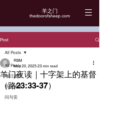
羊之门
​thedoorofsheep.com
Post
All Posts
RBM
All Posts
May 20, 2025
23 min read
羊门夜读｜十字架上的基督
每日读经
（路23:33-37）
节律操练
问与安