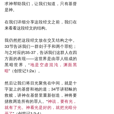
求神帮助我们，让我们知道，只有基督
是神。
在我们详细分享这段经文之前，我们在
来看看这段经文的结构。
我仍然把这段经文放在交叉结构之中。
33节告诉我们一群刽子手和两个罪犯；
与之对应的35-37，告诉我们这群人在四
方面的表现——这世界是由罪人组成的
黑暗世界，“
地是空虚混沌，渊面黑
暗
”（创世记1:2a）。
然后让我们将目光聚焦在中间，就是十
字架上的基督和祂的道；34节讲耶稣的
救赎，讲神在基督里重新创造，神将要
拯救两造所有的罪人。“
神说，要有光，
就有了光。神看光是好的，就把光暗分
开了
”（创世记1:3-4）。