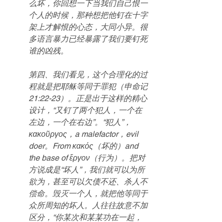
么坏，你回想一下当我们自己恨一
个人的时候，那种想把他钉在十字
架上才解恨的心态，大同小异。很
多语言暴力已经暴露了我们要钉死
谁的凶残。
第四、我们看见，这个合理化的过
程就是把耶稣等同于罪犯（申命记
21:22-23）。正是出于这样的精心
设计，“又钉了两个犯人，一个在
左边，一个在右边”。“犯人”，
κακοῦργος，a malefactor，evil 
doer。From κακός（坏的）and 
the base of ἔργον（行为）。把对
方说成是“坏人”，我们就可以为所
欲为，甚至可以欠债不还、杀人不
偿命。毁灭一个人，就把他等同于
众所周知的坏人。人往往故意不加
区分，“你某次和某某功在一起，