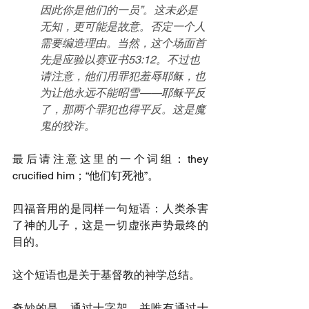
因此你是他们的一员”。这未必是
无知，更可能是故意。否定一个人
需要编造理由。当然，这个场面首
先是应验以赛亚书53:12。不过也
请注意，他们用罪犯羞辱耶稣，也
为让他永远不能昭雪——耶稣平反
了，那两个罪犯也得平反。这是魔
鬼的狡诈。
最后请注意这里的一个词组：they 
crucified him；“他们钉死祂”。
四福音用的是同样一句短语：人类杀害
了神的儿子，这是一切虚张声势最终的
目的。
这个短语也是关于基督教的神学总结。
奇妙的是，通过十字架，并唯有通过十