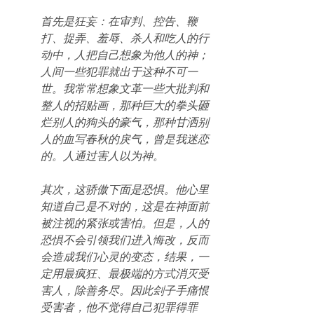
首先是狂妄：在审判、控告、鞭
打、捉弄、羞辱、杀人和吃人的行
动中，人把自己想象为他人的神；
人间一些犯罪就出于这种不可一
世。我常常想象文革一些大批判和
整人的招贴画，那种巨大的拳头砸
烂别人的狗头的豪气，那种甘洒别
人的血写春秋的戾气，曾是我迷恋
的。人通过害人以为神。
其次，这骄傲下面是恐惧。他心里
知道自己是不对的，这是在神面前
被注视的紧张或害怕。但是，人的
恐惧不会引领我们进入悔改，反而
会造成我们心灵的变态，结果，一
定用最疯狂、最极端的方式消灭受
害人，除善务尽。因此刽子手痛恨
受害者，他不觉得自己犯罪得罪