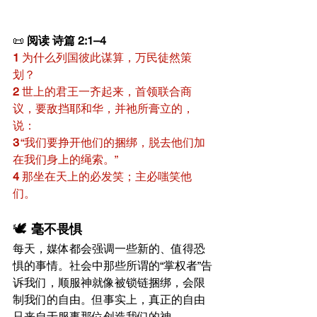
📜 
阅读 诗篇 2:1–4
1
 为什么列国彼此谋算，万民徒然策
划？
2
 世上的君王一齐起来，首领联合商
议，要敌挡耶和华，并祂所膏立的，
说：
3
 “我们要挣开他们的捆绑，脱去他们加
在我们身上的绳索。”
4
 那坐在天上的必发笑；主必嗤笑他
们。
🕊️ 
毫不畏惧
每天，媒体都会强调一些新的、值得恐
惧的事情。社会中那些所谓的“掌权者”告
诉我们，顺服神就像被锁链捆绑，会限
制我们的自由。但事实上，真正的自由
只来自于服事那位创造我们的神。