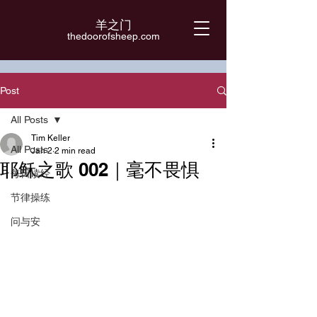
羊之门
​thedoorofsheep.com
Post
All Posts
Tim Keller
All Posts
Jan 2
2 min read
耶稣之歌 002｜毫不畏惧
每日读经
节律操练
问与安