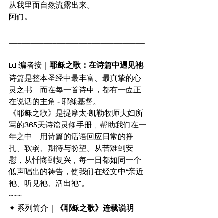
从我里面自然流露出来。
阿们。
_______________________________
_
📖 编者按｜
耶稣之歌：在诗篇中遇见祂
诗篇是整本圣经中最丰富、最真挚的心
灵之书，而在每一首诗中，都有一位正
在说话的主角 - 耶稣基督。
《耶稣之歌》是提摩太·凯勒牧师夫妇所
写的365天诗篇灵修手册，帮助我们在一
年之中，用诗篇的话语回应日常的挣
扎、软弱、期待与盼望。从苦难到安
慰，从忏悔到复兴，每一日都如同一个
低声唱出的祷告，使我们在经文中“亲近
祂、听见祂、活出祂”。
~~~
✦ 系列简介｜
《耶稣之歌》连载说明