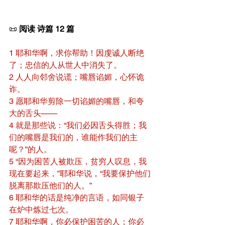
📜 
阅读 诗篇 12 篇
1 耶和华啊，求你帮助！因虔诚人断绝
了；忠信的人从世人中消失了。
2 人人向邻舍说谎；嘴唇谄媚，心怀诡
诈。
3 愿耶和华剪除一切谄媚的嘴唇，和夸
大的舌头——
4 就是那些说：“我们必因舌头得胜；我
们的嘴唇是我们的，谁能作我们的主
呢？”的人。
5 “因为困苦人被欺压，贫穷人叹息，我
现在要起来，”耶和华说，“我要保护他们
脱离那欺压他们的人。”
6 耶和华的话是纯净的言语，如同银子
在炉中炼过七次。
7 耶和华啊，你必保护困苦的人；你必