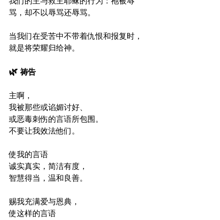
我们的主与救主耶稣的行为：祂被辱
骂，却不以辱骂还辱骂。
当我们在受苦中不带着仇恨和报复时，
就是将荣耀归给神。
🌿 
祷告
主啊，
我被那些或谄媚讨好、
或恶毒刺伤的言语所包围。
不要让我效法他们。
使我的言语
诚实真实，简洁有度，
智慧得当，温和良善。
赐我充满爱与恩典，
使这样的言语