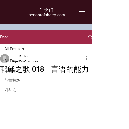
羊之门
​thedoorofsheep.com
Post
All Posts
Tim Keller
All Posts
Apr 24
2 min read
耶稣之歌 018｜言语的能力
每日读经
节律操练
问与安