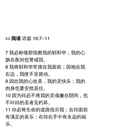
📜 
阅读 
诗篇 16:7–11
7 我必称颂那指教我的耶和华；我的心
肠在夜间也警戒我。
8 我将耶和华常摆在我面前；因祂在我
右边，我便不至摇动。
9 因此我的心欢喜，我的灵快乐；我的
肉身也要安然居住。
10 因为祢必不将我的灵魂撇在阴间，也
不叫祢的圣者见朽坏。
11 祢必将生命的道路指示我；在祢面前
有满足的喜乐；在祢右手中有永远的福
乐。