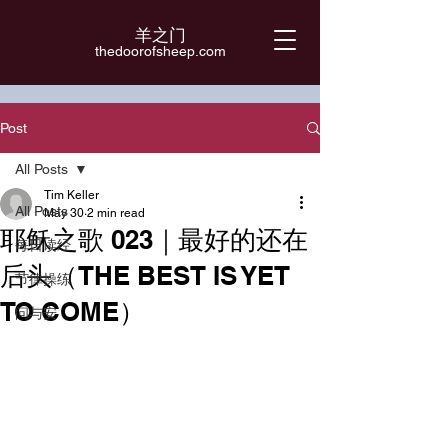
羊之门
​thedoorofsheep.com
Post
All Posts
Tim Keller
All Posts
May 30
2 min read
耶稣之歌 023｜最好的还在
每日读经
后头（THE BEST IS YET
节律操练
TO COME）
问与安