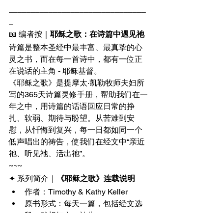
_______________________________
_
📖 编者按｜
耶稣之歌：在诗篇中遇见祂
诗篇是整本圣经中最丰富、最真挚的心
灵之书，而在每一首诗中，都有一位正
在说话的主角 - 耶稣基督。
《耶稣之歌》是提摩太·凯勒牧师夫妇所
写的365天诗篇灵修手册，帮助我们在一
年之中，用诗篇的话语回应日常的挣
扎、软弱、期待与盼望。从苦难到安
慰，从忏悔到复兴，每一日都如同一个
低声唱出的祷告，使我们在经文中“亲近
祂、听见祂、活出祂”。
~~~
✦ 系列简介｜
《耶稣之歌》连载说明
作者：Timothy & Kathy Keller
原书形式：每天一篇，包括经文选
段、默想短文、祷告