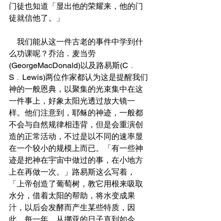
门徒也知道「显出他的荣耀来，他的门
徒就信他了。」
    我们能从这一件古老的事件中学到什
么功课呢？乔治．麦当劳
(GeorgeMacDonald)以及路易斯(C﹒
S﹒Lewis)两位作家都认为这是提醒我们
神的一般恩典，以聚集的光束集中在这
一件事上，好象太阳光透过放大镜一
样。他们注意到，耶稣的神迹，一般都
不会与自然规律相违背，但是会重演创
造的正常活动，不过是以不同的速率显
在一个较小的规模上而已。「有一些神
迹是把神在宇宙中做过的事，在小地方
上在再做一次。」路易斯这么写着，
「上帝创造了葡萄树，教它用根来吸取
水分，借着太阳的帮助，将水变成果
汁，以后会发酵而产生某些特质，因
此，每一年，从挪亚的日子直到如今，