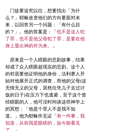
    门徒要追究以往，想要找出「为什
么？」耶稣改变他们的方向要面对未
来，以回答另一个问题：「有什么目
的？」。他的答案是：「
也不是这人犯
了罪，也不是他父母犯了罪，是要在他
身上显出神的作为来。
」
    原来是一个人瞎眼的悲剧故事，结果
却成了众人瞎眼超现实的悲剧。这个人
的邻居要他证明他的身份，法利赛人开
始对他展开正式的调查，而他的父母(这
无情无义的父母，居然任凭儿子去过讨
饭的日子)在压力下也逃避，至于这个曾
经瞎眼的人，他可没时间谈这些神学上
的冥想：「他是个罪人不是我不知
道。」他为耶稣作见证「
有一件事，我
知道，从前我是眼瞎的，如今能看见
了。
」