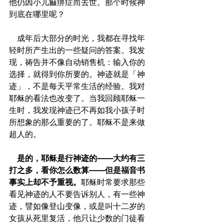
他仍因小儿痲痹症而去世。那个时候神
到底在哪里呢？
    成年后大部分的时光，我都在寻找年
轻时所产生出的一些疑问的答案。我发
现，祷告并不像自动销售机：输入你的
选择，就得到你所要的。神迹就是「神
迹」，不是每天平常生活的经验。我对
耶稣的看法也改变了。当我回顾耶稣一
生时，我发现神迹已不再如我小孩子时
所想象的那么重要的了。耶稣不是来做
超人的。
 是的，耶稣是行神迹的——大约有三
打之多，看你怎么数算——但是福音书
事实上却不予重视。
耶稣时常要求那些
看见神迹的人不要告诉别人，有一些神
迹，譬如像登山变像，或是叫十二岁的
女孩从死里复活，他只让少数的门徒看