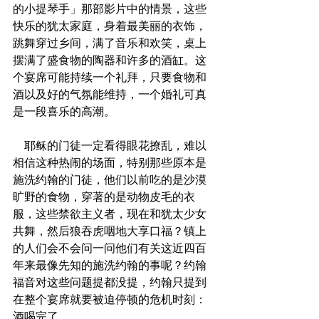
的小提琴手」那部影片中的情景，这些
快乐的犹太家庭，身着最美丽的衣饰，
跳舞穿过乡间，满了音乐和欢笑，桌上
摆满了盛食物的陶器和许多的酒缸。这
个宴席可能持续一个礼拜，只要食物和
酒以及好的气氛能维持，一个婚礼可真
是一段喜乐的高潮。
    耶稣的门徒一定看得眼花撩乱，难以
相信这种热闹的场面，特别那些原本是
施洗约翰的门徒，他们以前吃的是沙漠
旷野的食物，穿著的是动物皮毛的衣
服，这些禁欲主义者，现在和犹太少女
共舞，然后狼吞虎咽地大享口福？镇上
的人们会不会问一问他们有关这近四百
年来最像先知的施洗约翰的事呢？约翰
福音对这些问题提都没提，约翰只提到
在整个宴席就要被迫停顿的危机时刻：
酒喝完了。