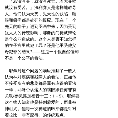
    「若没有罪，就没有死亡。若无罪孽
就没有受苦。」法利赛人是这样地教导
人。他们认为天灾，先天性的缺陷，瞎
眼和癫痫都是处罚的报应。现在「一个
先天的瞎子」进到图画中来，因为受到
犹太人的传统影响，耶稣的门徒就辩论
是什么罪造成的。这个人是否不知怎样
的在子宫里就犯了罪？还是他承受他父
母犯罪的结果?——这是一个很自然但却
不是一个公平的看法。
    耶稣对这个问题的响应推翻了一般人
认为神对疾病和残障人的看法。正如他
不接受所有的悲剧都是罪有应得的看法
一样，耶稣否认这人的瞎眼跟任何罪有
关联(参见路加福音十三：1－5)。耶稣要
这个病人知道他是特别蒙爱的，而非被
神诅咒。他每一次神迹的医治都是针对
着拉比「罪有应得」的传统观点。