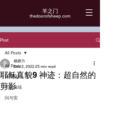
羊之门
​thedoorofsheep.com
Post
All Posts
杨腓力
All Posts
Dec 2, 2022
25 min read
耶稣真貌9 神迹：超自然的
每日读经
剪影
节律操练
问与安