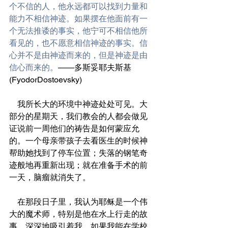
个不信的人，他永远都可以找到力量和
能力不相信神迹。如果摆在他面前有一
个无法推诿的事实，他宁可不相信他所
看见的，也不愿意相信神迹的事实。信
心并不是由神迹而来的，但是神迹是由
信心而来的。
——多斯妥耶夫斯基
(FyodorDostoevsky)
    我所长大的环境中神迹处处可见。大
部分的星期天，我们教会的人都会做见
证说前一周他们的祷告是如何蒙应允
的。一个母亲带孩子去看医生的时候神
帮助她找到了停车位置；失落的钢笔奇
迹般地再重新出现；就在准备手术的前
一天，脑瘤就消失了。
    在那段日子里，我认为耶稣是一个伟
大的魔术师，特别是他在水上行走的故
事，深深地吸引着我。如果我能在学校