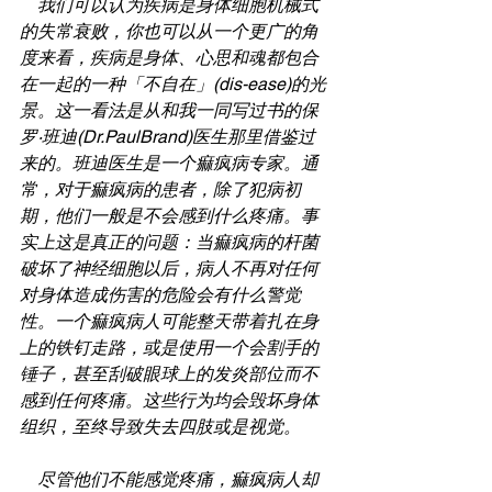
我们可以认为疾病是身体细胞机械式
的失常衰败，你也可以从一个更广的角
度来看，疾病是身体、心思和魂都包合
在一起的一种「不自在」(dis-ease)的光
景。这一看法是从和我一同写过书的保
罗·班迪(Dr.PaulBrand)医生那里借鉴过
来的。班迪医生是一个痲疯病专家。通
常，对于痲疯病的患者，除了犯病初
期，他们一般是不会感到什么疼痛。事
实上这是真正的问题：当痲疯病的杆菌
破坏了神经细胞以后，病人不再对任何
对身体造成伤害的危险会有什么警觉
性。一个痲疯病人可能整天带着扎在身
上的铁钉走路，或是使用一个会割手的
锤子，甚至刮破眼球上的发炎部位而不
感到任何疼痛。这些行为均会毁坏身体
组织，至终导致失去四肢或是视觉。
    尽管他们不能感觉疼痛，痲疯病人却