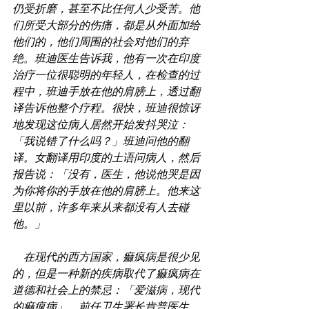
仍受折磨，甚至不比任何人少受苦。他
们所受大部分的伤痛，都是从外面加给
他们的，他们周围的社会对他们的弃
绝。班迪医生告诉我，他有一次在印度
治疗一位很聪明的年轻人，在检查的过
程中，班迪手放在他的肩膀上，透过翻
译告诉他整个疗程。很快，班迪很惊讶
地发现这位病人居然开始发抖哭泣：
「我说错了什么吗？」班迪问他的翻
译。女翻译用印度的土语问病人，然后
报告说：「没有，医生，他说他哭是因
为你将你的手放在他的肩膀上。他来这
里以前，许多年来从来都没有人去碰
他。」
 在现代的西方国家，痲疯病是很少见
的，但是一种新的疾病取代了痲疯病在
道德和社会上的禁忌：「爱滋病，现代
的痲疯病」。前任卫生署长肯普医生