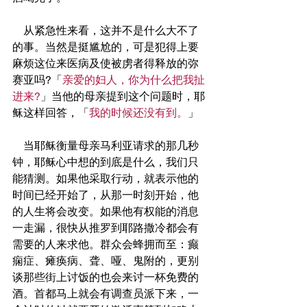
    从紧急性来看，这并不是什么大不了
的事。当然是挺尴尬的，可是犯得上要
麻烦这位来医病及使被虏者得释放的弥
赛亚吗?「
亲爱的妇人，你为什么把我扯
进来?
」当他的母亲提到这个问题时，耶
稣这样回答，「
我的时候还没有到。
」
    当耶稣衡量母亲马利亚请求的那几秒
钟，耶稣心中想的到底是什么，我们只
能猜测。如果他采取行动，就表示他的
时间已经开始了，从那一时刻开始，他
的人生将会改变。如果他有权能的消息
一走漏，很快从推罗到耶路撒冷都会有
需要的人来求他。群众会蜂拥而至：癫
痫症、瘫痪病、聋、哑、鬼附的，更别
谈那些街上讨饭的也会来讨一杯免费的
酒。首都马上就会有调查员派下来，一