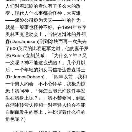
人们对着悲剧的看法有了多么大的改
变，现代人什么事都会怪神，大灾难
——保险公司称为天灾——神的作为，
就是一般事也怪神不好。在1994年冬季
奥林匹克运动会上，当快速滑冰的丹·强
森(DanJanssen)刮到冰块而再一次失去
了500英尺的比赛冠军之时，他的妻子罗
冰(Robin)立刻哭喊：「为什么？神？又
一次呢？神不能这么残酷！」几个月以
后，一个年轻的妇女写信给达普森博士
(Dr.JamesDobson)，「四年以前，我和
一个男人约会，不小心怀孕，我极为惊
恐！我问神，『你怎么能允许这件事发
生在我身上呢？』」我不禁要问，到底
在溜冰转弯失控和一对年轻人约会不能
自制而发生的事上，神扮演着什么样的
角色呢？)