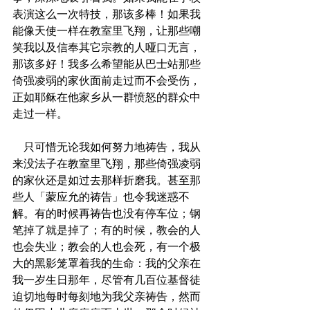
表演这么一次特技，那该多棒！如果我
能像天使一样在教室里飞翔，让那些嘲
笑我以及信奉其它宗教的人哑口无言，
那该多好！我多么希望能从巴士站那些
倚强凌弱的家伙面前走过而不会受伤，
正如耶稣在他家乡从一群愤怒的群众中
走过一样。
    只可惜无论我如何努力地祷告，我从
来没法子在教室里飞翔，那些倚强凌弱
的家伙还是如过去那样折磨我。甚至那
些人「蒙应允的祷告」也令我迷惑不
解。有的时候再祷告也没有停车位；钢
笔掉了就是掉了；有的时候，教会的人
也会失业；教会的人也会死，有一个极
大的黑影笼罩着我的生命：我的父亲在
我一岁生日那年，尽管有几百位基督徒
迫切地每时每刻地为我父亲祷告，然而