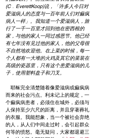
(C﹒EverettKoop)说，「许多人今日对
爱滋病人的态度与一百年前人们对痲疯
病人一样」。我知道一个爱滋病人，旅
行了一千一百里才回到他在密西根的
家，与他的家人一同过感恩节。他已经
有七年没有见过他的家人，他的父母很
不自然地欢迎他。在上菜的时候，每一
个人都有一大堆的火鸡及其它的菜装在
高级的瓷器里，只有这个患爱滋病的儿
子，使用塑料盘子和刀叉。
    耶稣完全清楚随着像爱滋病或痲疯病
而来的社会污点。利未记上的规定，一
个痲疯病患者，必须住在城外，必须与
人保持至少六尺的距离，并且穿著葬礼
的衣服。我能想象，当一个被社会弃绝
的人，从人们中间走过时，会引起群众
何等的愤怒。毫无疑问，大家都退避三