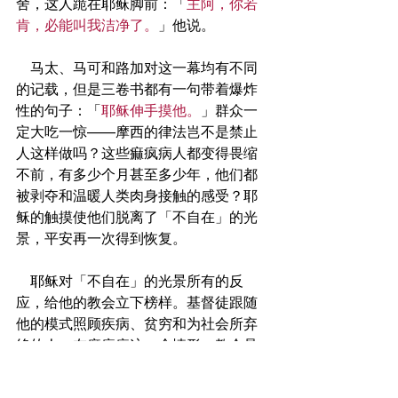
舍，这人跪在耶稣脚前：「
主阿，你若
肯，必能叫我洁净了。
」他说。
    马太、马可和路加对这一幕均有不同
的记载，但是三卷书都有一句带着爆炸
性的句子：「
耶稣伸手摸他。
」群众一
定大吃一惊——摩西的律法岂不是禁止
人这样做吗？这些痲疯病人都变得畏缩
不前，有多少个月甚至多少年，他们都
被剥夺和温暖人类肉身接触的感受？耶
稣的触摸使他们脱离了「不自在」的光
景，平安再一次得到恢复。
    耶稣对「不自在」的光景所有的反
应，给他的教会立下榜样。基督徒跟随
他的模式照顾疾病、贫穷和为社会所弃
绝的人。在痲疯病这一个情形，教会是
偶尔加上神的诅咒一类的信息，但是同
时，也有不少人挺身而出，毅然领导治