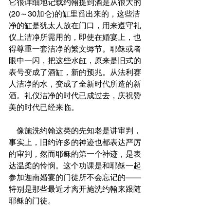
它很详细地记载约翰提到酒是从很大的
(20～30加仑)的缸里舀出来的，这些洁
净的缸是犹太人放在门口，用来遵守礼
仪上洁净所需用的，即使在婚宴上，也
得尊重一套洁净的繁文缛节。耶稣或者
眼中一闪，把这些水缸，原来是旧式的
表号变成了酒缸，新的预兆。从法利赛
人洁净的水，变成了全新时代所造的新
酒。礼仪洁净的时代已成过去，庆祝赞
美的时代已经来临。
    像施洗约翰这类的先知老是讲审判，
事实上，旧约许多的神迹也都表达严厉
的审判，然而耶稣的第一个神迹，是表
达温柔的怜悯。这个功课是和耶稣一起
参加迦南婚宴的门徒所不会忘记的——
特别是那些最近才离开施洗约翰来跟随
耶稣的门徒。