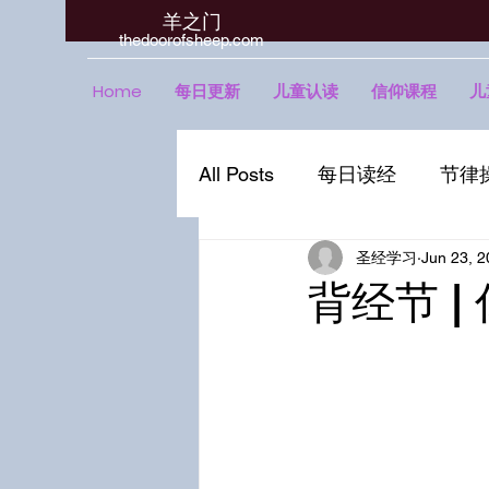
羊之门
​thedoorofsheep.com
Home
每日更新
儿童认读
信仰课程
儿
All Posts
每日读经
节律
圣经学习
Jun 23, 
背经节 