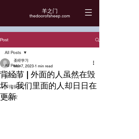
羊之门
​thedoorofsheep.com
Post
All Posts
圣经学习
All Posts
Mar 7, 2023
1 min read
背经节 | 外面的人虽然在毁
每日读经
坏，我们里面的人却日日在
节律操练
更新
问与安