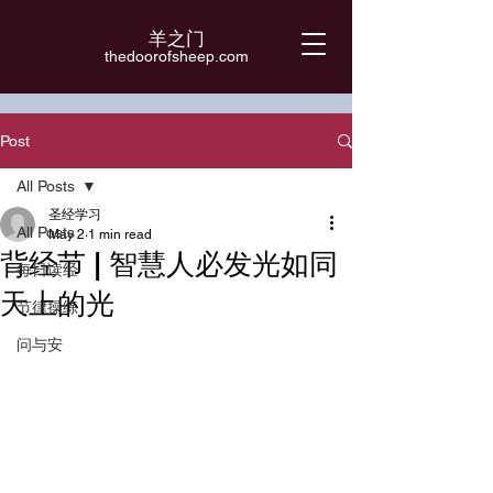
羊之门
​thedoorofsheep.com
Post
All Posts
圣经学习
All Posts
May 2
1 min read
背经节 | 智慧人必发光如同
每日读经
天上的光
节律操练
问与安