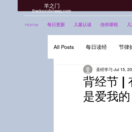
羊之门
​thedoorofsheep.com
Home
每日更新
儿童认读
信仰课程
儿
All Posts
每日读经
节律
圣经学习
Jul 15, 2
背经节 
是爱我的