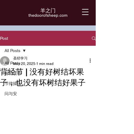
羊之门
​thedoorofsheep.com
Post
All Posts
圣经学习
All Posts
May 20, 2025
1 min read
背经节 | 没有好树结坏果
每日读经
子，也没有坏树结好果子
节律操练
问与安