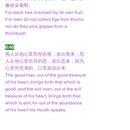
藜收采葡萄。
For each tree is known by its own fruit. 
For men do not collect figs from thorns, 
nor do they pick grapes from a 
thornbush.
6:45
善人从他心里所存的善，发出善来；恶
人从他心里所存的恶，发出恶来；因为
心里所充满的，口里就说出来。
The good man, out of the good treasure 
of his heart, brings forth that which is 
good, and the evil man, out of the evil 
treasure of his heart, brings forth that 
which is evil; for out of the abundance 
of his heart his mouth speaks.