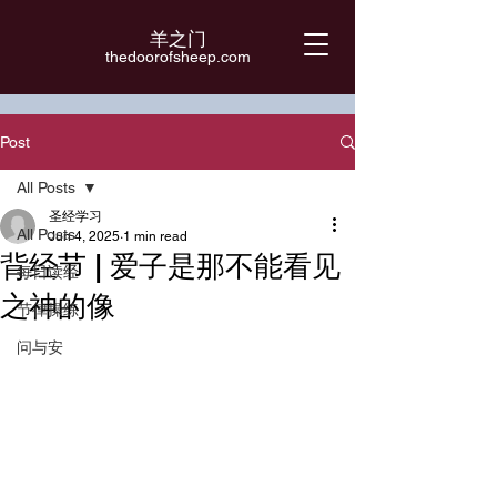
羊之门
​thedoorofsheep.com
Post
All Posts
圣经学习
All Posts
Jun 4, 2025
1 min read
背经节 | 爱子是那不能看见
每日读经
之神的像
节律操练
问与安