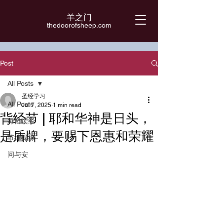
羊之门
​thedoorofsheep.com
Post
All Posts
圣经学习
All Posts
Jul 7, 2025
1 min read
背经节 | 耶和华神是日头，
每日读经
是盾牌，要赐下恩惠和荣耀
节律操练
问与安