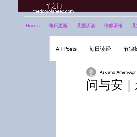
羊之门
​thedoorofsheep.com
Home
每日更新
儿童认读
信仰课程
儿
All Posts
每日读经
节律
Ask and Amen
Apr
问与安｜