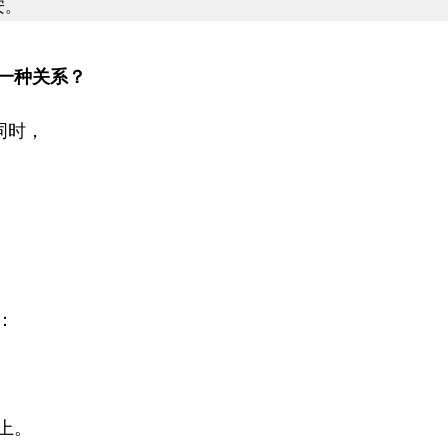
一种关系？
词时，
：
上。