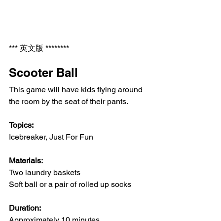
​*** 英文版 ********
Scooter Ball 
This game will have kids flying around 
the room by the seat of their pants.
Topics:
Icebreaker, Just For Fun
Materials:
Two laundry baskets
Soft ball or a pair of rolled up socks
Duration:
Approximately 10 minutes   