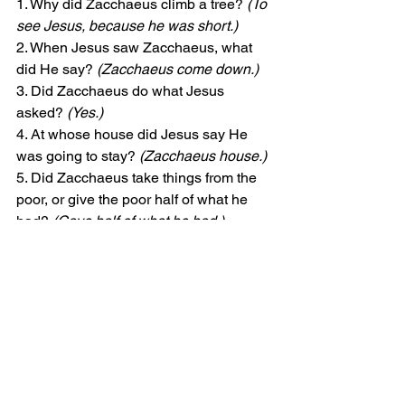
1. Why did Zacchaeus climb a tree?
 (To 
see Jesus, because he was short.)
2. When Jesus saw Zacchaeus, what 
did He say? 
(Zacchaeus come down.)
3. Did Zacchaeus do what Jesus 
asked? 
(Yes.)
4. At whose house did Jesus say He 
was going to stay?
 (Zacchaeus house.)
5. Did Zacchaeus take things from the 
poor, or give the poor half of what he 
had? 
(Gave half of what he had.)
6. Was Jesus happy that He found 
Zacchaeus?
 (Yes.)
7. How can we watch and be ready for 
Jesus? 
(Allow for answers.)
FUN TIME (10 minutes)
Zacchaeus Meets Jesus (Activity) 
Click 
here