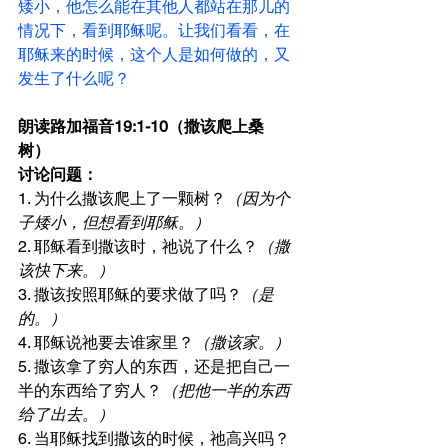
矮小，他怎么能在其他人都站在那儿的
情况下，看到耶稣呢。让我们看看，在
耶稣来的时候，这个人是如何做的，又
发生了什么呢？
朗读路加福音19:1-10（撒该爬上桑
树）  
讨论问题：
1. 为什么撒该爬上了一颗树？
（因为个
子矮小，但想看到耶稣。）
2. 耶稣看到撒该时，祂说了什么？
（撒
该快下来。）
3. 撒该按照耶稣的要求做了吗？
（是
的。）
4. 耶稣说祂要去谁家里？
（撒该家。）
5. 撒该拿了穷人的东西，还是把自己一
半的东西给了穷人？
（把他一半的东西
给了出去。）
6. 当耶稣找到撒该的时候，祂高兴吗？