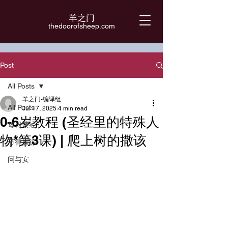
羊之门
​thedoorofsheep.com
Post
All Posts
羊之门-编译组
All Posts
Jul 17, 2025
4 min read
0-6岁教程 (圣经里的特殊人
每日读经
物*第3课) | 爬上树的撒该
节律操练
问与安