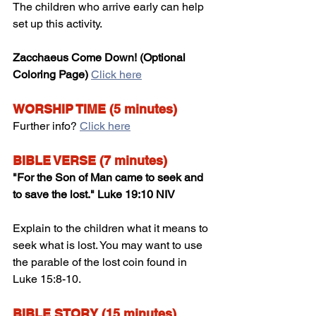
The children who arrive early can help 
set up this activity. 
Zacchaeus Come Down! (Optional 
Coloring Page)
Click here
WORSHIP TIME (5 minutes)
Further info? 
Click here
BIBLE VERSE (7 minutes)
"For the Son of Man came to seek and 
to save the lost." Luke 19:10 NIV
Explain to the children what it means to 
seek what is lost. You may want to use 
the parable of the lost coin found in 
Luke 15:8-10.
BIBLE STORY (15 minutes)