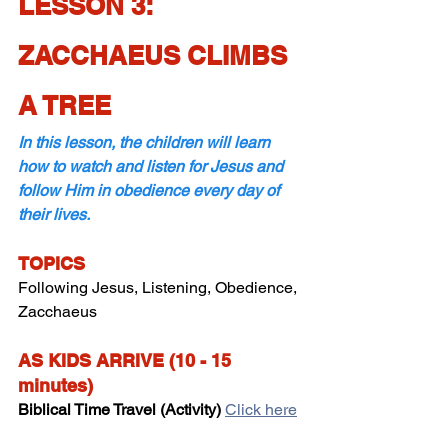
LESSON 3: 
ZACCHAEUS CLIMBS 
A TREE 
In this lesson, the children will learn 
how to watch and listen for Jesus and 
follow Him in obedience every day of 
their lives.
TOPICS
Following Jesus, Listening, Obedience, 
Zacchaeus
AS KIDS ARRIVE (10 - 15 
minutes)
Biblical Time Travel (Activity)
Click here