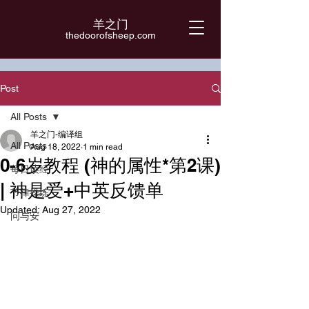
羊之门
​thedoorofsheep.com
Post
All Posts
羊之门-编译组
All Posts
Aug 18, 2022
1 min read
0-6岁教程 (神的属性*第2课)
每日读经
| 神是爱+中英反馈单
节律操练
Updated:
Aug 27, 2022
问与安