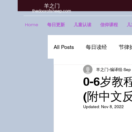
羊之门
​thedoorofsheep.com
Home
每日更新
儿童认读
信仰课程
儿
All Posts
每日读经
节律
羊之门-编译组
Sep 
0-6岁教
(附中文
Updated:
Nov 8, 2022