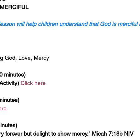
 MERCIFUL
sson will help children understand that God is merciful 
g God, Love, Mercy
 minutes)
ctivity)
Click here
inutes)
ere
nutes)
ry forever but delight to show mercy." Micah 7:18b NIV