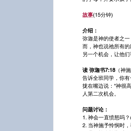
故事
(15分钟)
介绍：
弥迦是神的使者之一
而，神也说祂所有的
另一个机会，让他们
读 弥迦书7:18
（神施
告诉全班同学，你有
拢在嘴边说："神很
人第二次机会。
问题讨论：
1. 神会一直愤怒吗？
2. 当神施予怜悯时