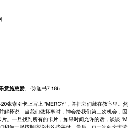
悯
乐意施慈爱
。-弥迦书7:18b
-20张索引卡上写上 "MERCY"，并把它们藏在教室里
并解释说，当我们做坏事时，神会给我们第二次机会，因
Y"卡片。一旦找到所有的卡片，如果时间允许的话，谈谈 "M
们和你一起按顺序说出这些字母。最后，再一次向全班读