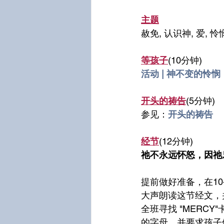
主题
赦免, 认识神, 爱, 怜
等孩子
(10分钟)
活动 | 神不变的怜悯
开头的祷告
(5分钟)
参见：
开头的祷告
经节
(12分钟)	
祂不永远怀怒，因祂
提前做好准备，在10
大声朗读这节经文，
全班寻找 "MERC
的字母，并要求孩子