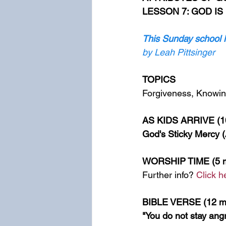
LESSON 7: GOD IS
This Sunday school le
by Leah Pittsinger
TOPICS
Forgiveness, Knowin
AS KIDS ARRIVE (10
God's Sticky Mercy (A
WORSHIP TIME (5 m
Further info? 
Click h
BIBLE VERSE (12 mi
"You do not stay ang