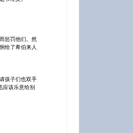
而惩罚他们。然
悯给了希伯来人
请孩子们也双手
也应该乐意给别