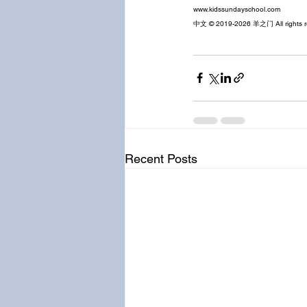
www.kidssundayschool.com
中文 © 2019-2026 羊之门 All rights r
Recent Posts