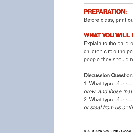
PREPARATION:
Before class, print o
WHAT YOU WILL 
Explain to the childr
children circle the p
people they should n
Discussion Question
1. What type of peop
grow, and those that 
2. What type of peop
or steal from us or 
——————
© 2019-2026 Kids Sunday School Pl