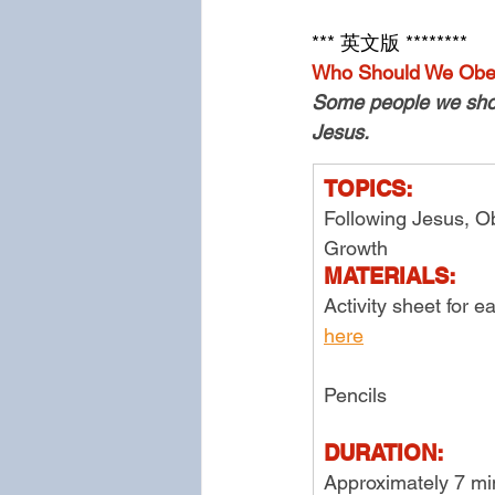
*** 英文版 ********
Who Should We Ob
Some people we shou
Jesus. 
TOPICS:
Following Jesus, Ob
Growth
MATERIALS:
Activity sheet for e
here
Pencils
DURATION:
Approximately 7 mi