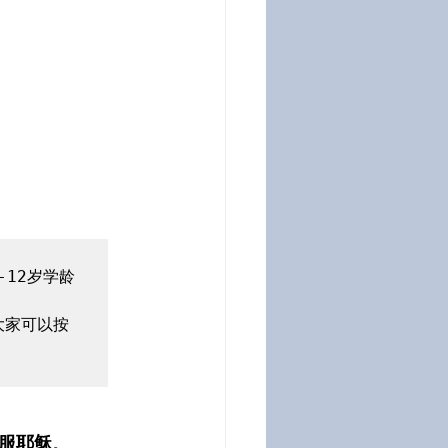
12岁学龄
大家可以按
服耶稣
。