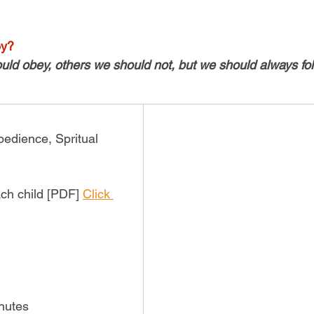
ey?
ld obey, others we should not, but we should always fo
edience, Spritual 
ach child [PDF] 
Click 
nutes