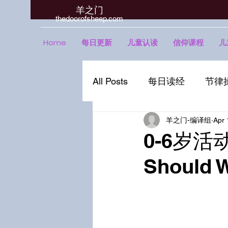
羊之门
​thedoorofsheep.com
Home
每日更新
儿童认读
信仰课程
儿
All Posts
每日读经
节律
羊之门-编译组
Apr 
0-6岁活
Should 