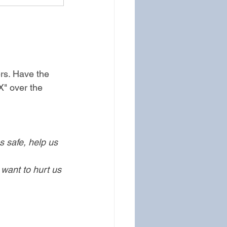
rs. Have the 
X" over the 
 safe, help us 
want to hurt us 