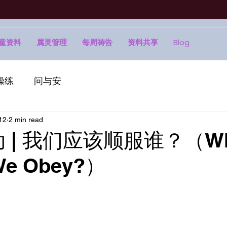
童资料
属灵管理
每周祷告
资料共享
Blog
操练
问与安
12
2 min read
动 | 我们应该顺服谁？（W
We Obey?）