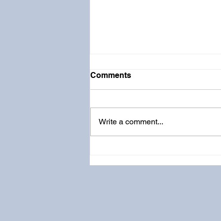
Comments
Write a comment...
0-6岁手工 | 耶稣这样爱我
（Jesus Loves Me This
Much）