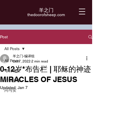
羊之门
​thedoorofsheep.com
Post
All Posts
羊之门-编译组
All Posts
Oct 7, 2022
2 min read
0-12岁*布告栏 | 耶稣的神迹
每日读经
MIRACLES OF JESUS
节律操练
Updated:
Jan 7
问与安