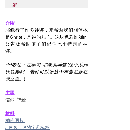
岁
介绍
耶稣行了许多神迹，来帮助我们相信祂
是Christ，是神的儿子。这块色彩斑斓的
公告板帮助孩子们记住七个特别的神
迹。
(译者注：在学习“耶稣的神迹”这个系列
课程期间，老师可以做这个布告栏放在
教室里。
)
主题
信仰, 神迹
材料
神迹图片 
J-E-S-U-S的字母模板