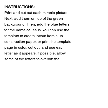
INSTRUCTIONS:
Print and cut out each miracle picture. 
Next, add them on top of the green 
background. Then, add the blue letters 
for the name of Jesus. You can use the 
template to create letters from blue 
construction paper, or print the template 
page in color, cut out, and use each 
letter as it appears. If possible, allow 
some of the letters to overlap the 
pictures as shown in the example. Use 
a black marker to write the descriptions 
of each miracle.
Option: If you are doing a series on 
miracles, you may want to add the 
pictures as you cover each miracle.