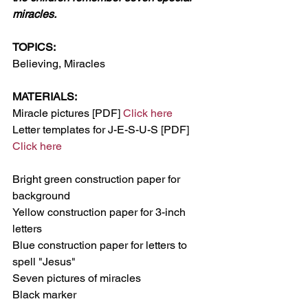
miracles.
TOPICS:
Believing, Miracles
MATERIALS:
Miracle pictures [PDF] 
Click here
Letter templates for J-E-S-U-S [PDF] 
Click here
Bright green construction paper for 
background
Yellow construction paper for 3-inch 
letters
Blue construction paper for letters to 
spell "Jesus"
Seven pictures of miracles
Black marker 