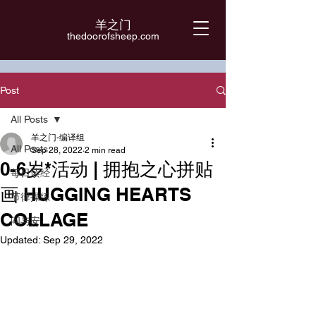
羊之门
​thedoorofsheep.com
Post
All Posts
羊之门-编译组
All Posts
Sep 28, 2022
2 min read
0-6岁*活动 | 拥抱之心拼贴
每日读经
画 HUGGING HEARTS
节律操练
COLLAGE
问与安
Updated:
Sep 29, 2022