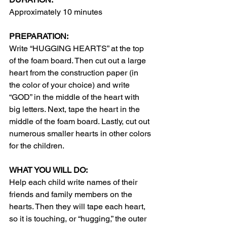
Approximately 10 minutes 
PREPARATION:
Write “HUGGING HEARTS” at the top 
of the foam board. Then cut out a large 
heart from the construction paper (in 
the color of your choice) and write 
“GOD” in the middle of the heart with 
big letters. Next, tape the heart in the 
middle of the foam board. Lastly, cut out 
numerous smaller hearts in other colors 
for the children.
WHAT YOU WILL DO:
Help each child write names of their 
friends and family members on the 
hearts. Then they will tape each heart, 
so it is touching, or “hugging,” the outer 