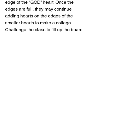
edge of the “GOD” heart. Once the 
edges are full, they may continue 
adding hearts on the edges of the 
smaller hearts to make a collage. 
Challenge the class to fill up the board 
with “hugging” hearts by listing as many 
people as possible. Once completed, 
display the board outside the 
classroom door for the parents to view 
when they arrive.
Application:
When God forgives us, it’s like He 
“hugs” our hearts! And when we forgive 
others, we “hug” their hearts too. 
Forgiveness is a special way to show 
people that God loves them, and it 
helps our hearts to show love as well.