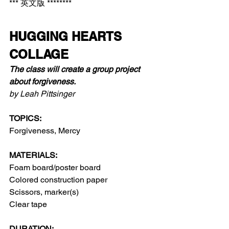
*** 英文版 ********
HUGGING HEARTS 
COLLAGE 
The class will create a group project 
about forgiveness.
by Leah Pittsinger
TOPICS:
Forgiveness, Mercy
MATERIALS:
Foam board/poster board
Colored construction paper
Scissors, marker(s)
Clear tape
DURATION: