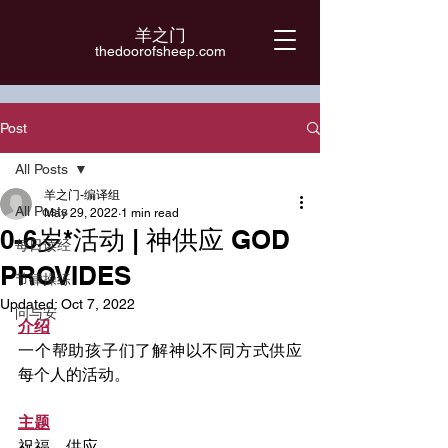
羊之门
​thedoorofsheep.com
Post
All Posts
羊之门-编译组
All Posts
May 29, 2022
1 min read
0-6岁*活动 | 神供应 GOD
每日读经
PROVIDES
节律操练
Updated:
Oct 7, 2022
问与安
介绍
一个帮助孩子们了解神以不同方式供应
每个人的活动。
主题
祝福、供应