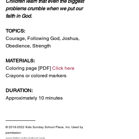
Children learn that even the biggest 
problems crumble when we put our 
faith in God.
TOPICS:
Courage, Following God, Joshua, 
Obedience, Strength
MATERIALS:
Coloring page [PDF] 
Click here
Crayons or colored markers
DURATION:
Approximately 10 minutes
——————
© 2019-2022 Kids Sunday School Place, Inc. Used by 
permission:
www.kidssundayschool.com