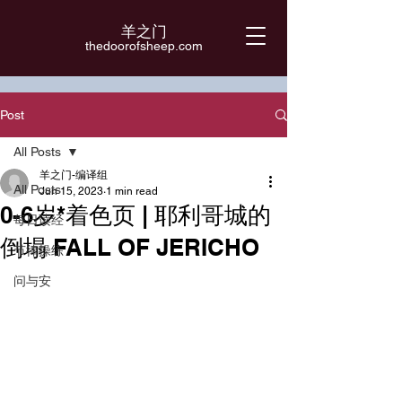
羊之门
​thedoorofsheep.com
Post
All Posts
羊之门-编译组
All Posts
Jun 15, 2023
1 min read
0-6岁*着色页 | 耶利哥城的
每日读经
倒塌 FALL OF JERICHO
节律操练
问与安