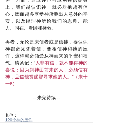
另一方面，这应许也可应用在信徒身
上，我们越认识神，就必对祂越有信
心，因而越多享受神所赐出人意外的平
安，以及经理神所给我们的恩典、能
力、同在、看顾和拯救。
再者，无论是未信者或是信徒，要认识
神都必须凭着信，要相信神和祂的应
许，这样就必领受从神而来的平安和福
气。请紧记：“
人非有信，就不能得神的
喜悦；因为到神面前来的人，必须信有
神，且信他赏赐那寻求他的人。”（来十
一6）
-- 未完待续 --
————
其他：
120个神的应许