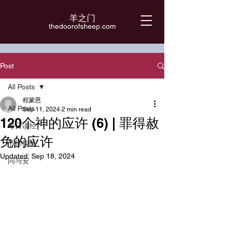
羊之门
​thedoorofsheep.com
Post
All Posts
程蒙恩
All Posts
Sep 11, 2024
2 min read
120个神的应许 (6) | 罪得赦
每日读经
免的应许
节律操练
Updated:
Sep 18, 2024
问与安