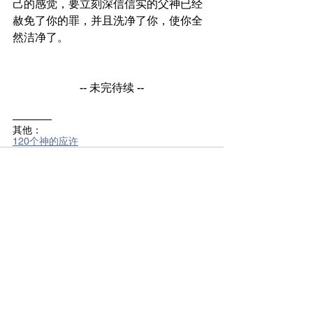
己的感觉，要立刻深信信实的父神已经
赦免了你的罪，并且洗净了你，使你全
然洁净了。
-- 未完待续 --
————
其他：
120个神的应许
See All
Recent Posts