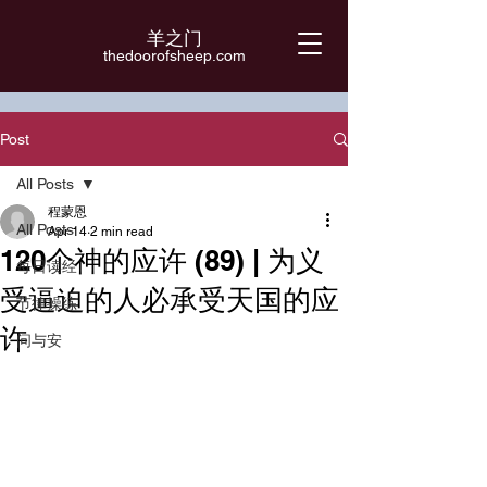
羊之门
​thedoorofsheep.com
Post
All Posts
程蒙恩
All Posts
Apr 14
2 min read
120个神的应许 (89) | 为义
每日读经
受逼迫的人必承受天国的应
节律操练
许
问与安