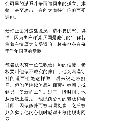
公司里的派系斗争而遭同事的孤立、排
挤、甚至攻击；有的为着持守信仰而受
逼迫。
若你正面对这些境况，请不要忧愁、惧
怕，因为主应许说“天国是他们的”。你若
靠着主情愿为义受逼迫，将来也必有份
于千年国度的赏赐。
笔者认识有一位任职会计师的信徒，老
板要叫他做不诚实的账目，他为着遵守
神的道而拒绝这样做，后来被老板解
雇。但他仍继续倚靠神而蒙神眷顾，找
到另一份新的工作。过了一段时间，他
从报纸上看见，他以前公司的老板和会
计师，因做假账而被当局捉拿，之后被
判入狱；他内心顿时感谢主救他脱离网
罗。