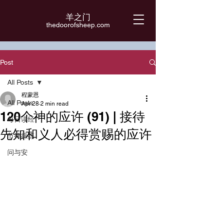
羊之门
​thedoorofsheep.com
Post
All Posts
程蒙恩
All Posts
Apr 28
2 min read
120个神的应许 (91) | 接待
每日读经
先知和义人必得赏赐的应许
节律操练
问与安