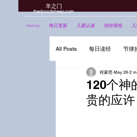
羊之门
​thedoorofsheep.com
Home
每日更新
儿童认读
信仰课程
儿
All Posts
每日读经
节律
程蒙恩
May 26
2 m
120个神
贵的应许