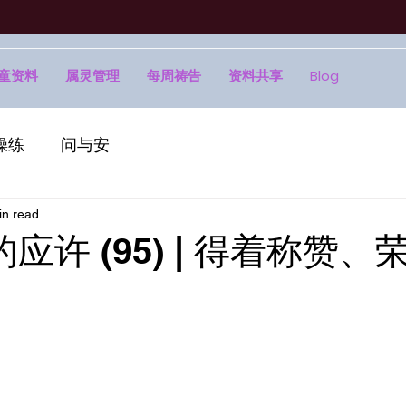
童资料
属灵管理
每周祷告
资料共享
Blog
操练
问与安
in read
的应许 (95) | 得着称赞