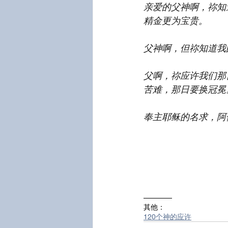
亲爱的父神啊，祢知
精金更为宝贵。
父神啊，但祢知道我
父啊，祢应许我们那
苦难，那日要换冠冕
奉主耶稣的名求，阿
————
其他：
120个神的应许