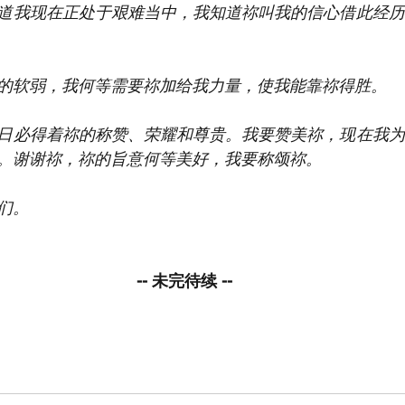
道我现在正处于艰难当中，我知道祢叫我的信心借此经历
的软弱，我何等需要祢加给我力量，使我能靠祢得胜。
日必得着祢的称赞、荣耀和尊贵。我要赞美祢，现在我为
。谢谢祢，祢的旨意何等美好，我要称颂祢。
们。
-- 未完待续 --