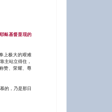
耶稣基督显现的
奉上极大的艰难
靠主站立得住，
称赞、荣耀、尊
慕的，乃是那日