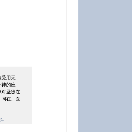
能受用无
个神的应
神对圣徒在
、同在、医
应许