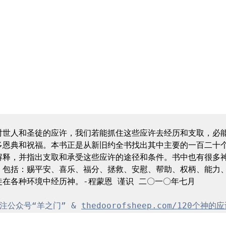
对世人和圣徒的应许，我们若能抓住这些应许去经历和支取，必
多恩典和祝福。本书正是从新旧约全书找出其中主要的一百二十
解释，并指出支取和承受这些应许的途径和条件。书中也有很多
，包括：赐平安、喜乐、福分、拯救、安慰、帮助、权柄、能力
在各种环境中经历神。-程蒙恩 谨识 二〇一〇年七月

注公众号“羊之门” & 
thedoorofsheep.com/120个神的