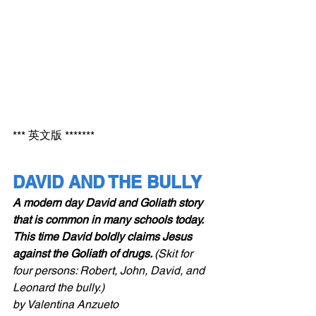
*** 英文版 *******
DAVID AND THE BULLY 
A modern day David and Goliath story 
that is common in many schools today. 
This time David boldly claims Jesus 
against the Goliath of drugs. 
(Skit for 
four persons: Robert, John, David, and 
Leonard the bully.)
by Valentina Anzueto