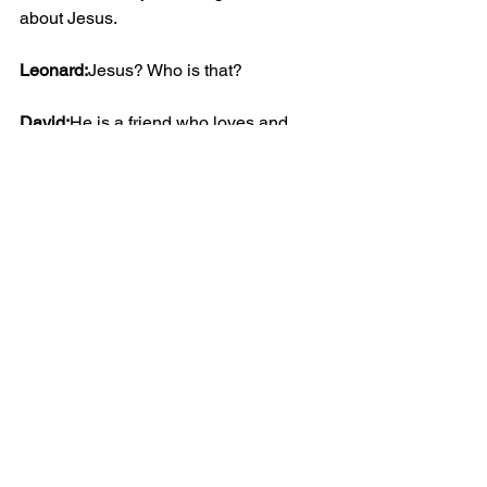
about Jesus.
Leonard:
Jesus? Who is that?
David:
He is a friend who loves and 
encourages me. And, he gives me 
really nice gifts that I don’t even have to 
pay for.
Leonard:
What are you talking about? 
What do you mean he gives you gifts 
you don’t have to pay for? Is he rich or 
something? Hahaha, man, do you think 
you are a comedian or something!
David:
No, I don’t smoke anything, but I 
do pay him with my obedience and my 
love.