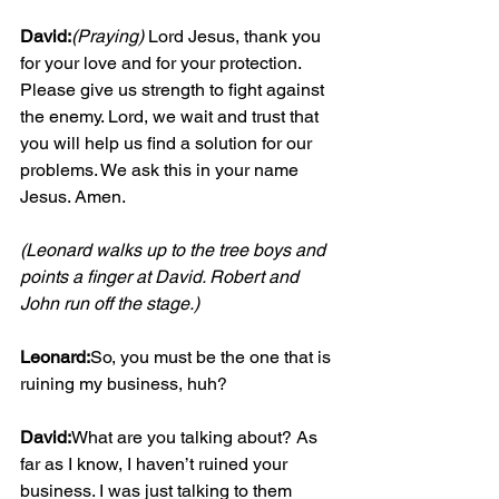
David:
(Praying)
 Lord Jesus, thank you 
for your love and for your protection. 
Please give us strength to fight against 
the enemy. Lord, we wait and trust that 
you will help us find a solution for our 
problems. We ask this in your name 
Jesus. Amen.
(Leonard walks up to the tree boys and 
points a finger at David. Robert and 
John run off the stage.)
Leonard:
So, you must be the one that is 
ruining my business, huh?
David:
What are you talking about? As 
far as I know, I haven’t ruined your 
business. I was just talking to them 