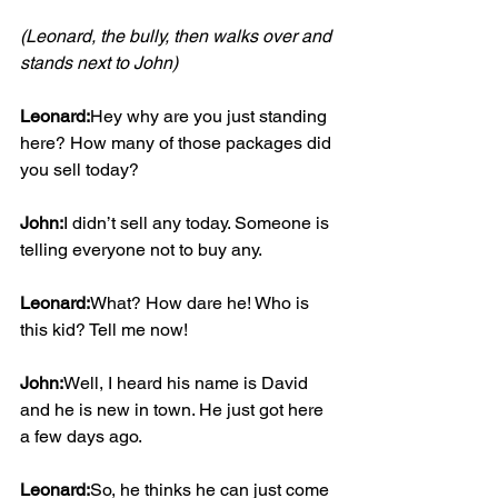
(Leonard, the bully, then walks over and 
stands next to John)
Leonard:
Hey why are you just standing 
here? How many of those packages did 
you sell today?
John:
I didn’t sell any today. Someone is 
telling everyone not to buy any.
Leonard:
What? How dare he! Who is 
this kid? Tell me now!
John:
Well, I heard his name is David 
and he is new in town. He just got here 
a few days ago.
Leonard:
So, he thinks he can just come 