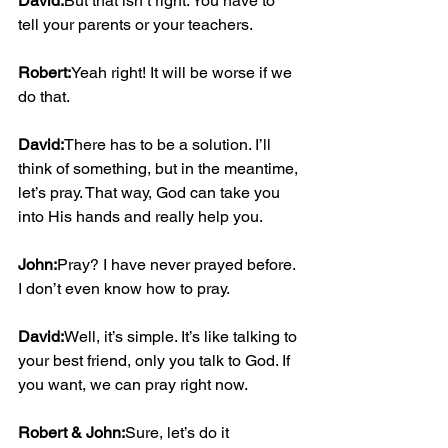
David:
But that isn’t right. You have to 
tell your parents or your teachers.
Robert:
Yeah right! It will be worse if we 
do that.
David:
There has to be a solution. I’ll 
think of something, but in the meantime, 
let’s pray. That way, God can take you 
into His hands and really help you.
John:
Pray? I have never prayed before. 
I don’t even know how to pray.
David:
Well, it’s simple. It’s like talking to 
your best friend, only you talk to God. If 
you want, we can pray right now.
Robert & John:
Sure, let’s do it