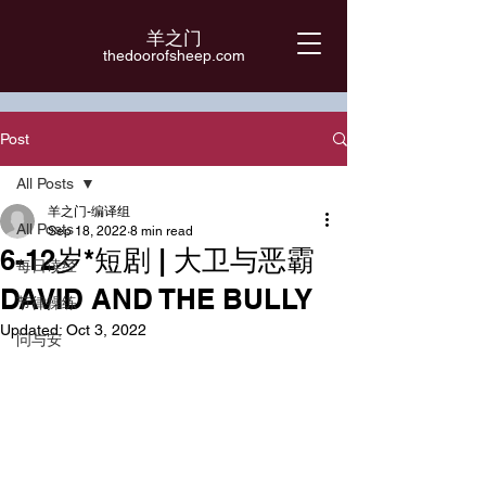
羊之门
​thedoorofsheep.com
Post
All Posts
羊之门-编译组
All Posts
Sep 18, 2022
8 min read
6-12岁*短剧 | 大卫与恶霸
每日读经
DAVID AND THE BULLY
节律操练
Updated:
Oct 3, 2022
问与安