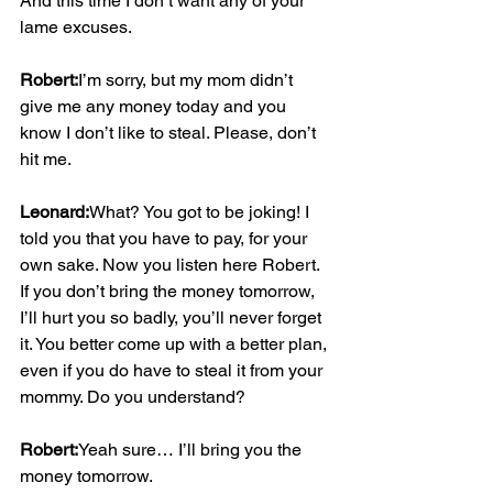
And this time I don’t want any of your 
lame excuses.
Robert:
I’m sorry, but my mom didn’t 
give me any money today and you 
know I don’t like to steal. Please, don’t 
hit me.
Leonard:
What? You got to be joking! I 
told you that you have to pay, for your 
own sake. Now you listen here Robert. 
If you don’t bring the money tomorrow, 
I’ll hurt you so badly, you’ll never forget 
it. You better come up with a better plan, 
even if you do have to steal it from your 
mommy. Do you understand?
Robert:
Yeah sure… I’ll bring you the 
money tomorrow.