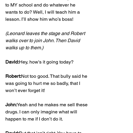
to MY school and do whatever he 
wants to do? Well, I will teach him a 
lesson. I’ll show him who’s boss!
(Leonard leaves the stage and Robert 
walks over to join John. Then David 
walks up to them.)
David:
Hey, how's it going today?
Robert:
Not too good. That bully said he 
was going to hurt me so badly, that I 
won’t ever forget it!
John:
Yeah and he makes me sell these 
drugs. I can only imagine what will 
happen to me if I don’t do it.