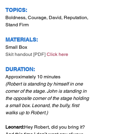
TOPICS:
Boldness, Courage, David, Reputation, 
Stand Firm 
MATERIALS:
Small Box
Skit handout [PDF] 
Click here
DURATION:
Approximately 10 minutes
(Robert is standing by himself in one 
corner of the stage. John is standing in 
the opposite corner of the stage holding 
a small box. Leonard, the bully, first 
walks up to Robert.)
Leonard:
Hey Robert, did you bring it? 